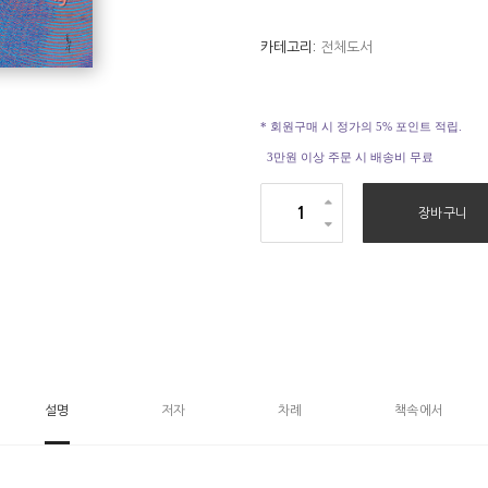
카테고리:
전체도서
* 회원구매 시 정가의 5% 포인트 적립.
3만원 이상 주문 시 배송비 무료
고
장바구니
따
개
비
마
을
의
비
설명
저자
차례
책속에서
밀
수