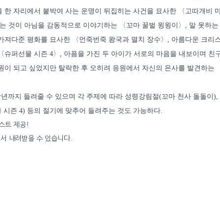
 한 자리에서 붙박여 사는 운명이 뒤집히는 사건을 묘사한 〈고따개비 마
있는 것이 아님을 감동적으로 이야기하는 〈꼬마 꿀벌 윙윙이〉, 말 못하는
가져다준 평화를 묘사한 〈언죽번죽 왕국과 멸치 장수〉, 아름다운 크리스
〈슈퍼선물 시즌 4〉, 아픔을 가진 두 아이가 서로의 마음을 내보이며 친
원이 되고 싶었지만 탈락한 후 오히려 응원에서 자신의 은사를 발견하는 
학년까지 들려줄 수 있으며 각 주제에 따라 성령강림절(꼬마 천사 돌돌이)
물 시즌 4) 등의 절기에 맞추어 들려주는 것도 가능하다.
러스트 제공!
서 내려받을 수 있습니다.