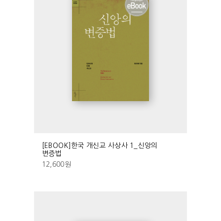
[EBOOK]한국 개신교 사상사 1_신앙의
변증법
12,600
원