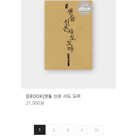
[EBOOK]샌들 신은 사도 도마
21,000
원
1
2
3
>
>>