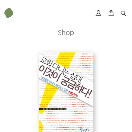
Shop
무게
438 g
크기
153 × 224 mm