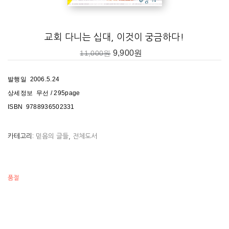
교회 다니는 십대, 이것이 궁금하다!
9,900
원
11,000
원
발행일 2006.5.24
상세정보 무선 / 295page
ISBN 9788936502331
카테고리:
믿음의 글들
,
전체도서
홍종락
서울대학교에서 언어학과를 졸업하고, 한국사랑의집짓기운동연합회에
품절
서 4년간 일했다. 지금은 전문 번역가로 일하고 있으며, 번역하며 배운
내용을 자기 글로 풀어낼 궁리를 하고 산다. 저서로 《나니아 나라를
찾아서》(정영훈 공저, 홍성사)가 있고, 《성령을 아는 지식》,《루이
스와 톨킨》, 《루이스와 잭》, 《교회 다니는 십대, 이것이 궁금하