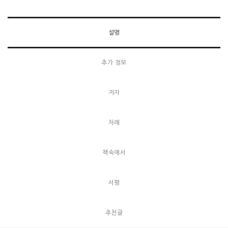
다》, 《개인 기도》, 《꿈꾸는 인생》, 《영광의 무게》(이상 홍성사),
《내 눈이 주의 영광을 보네》(좋은 씨앗) 등 여러 권의 책을 번역했다.
<2009 CTK(크리스채너티투데이 한국판) 번역가 대상>을 수상했다.
설명
추가 정보
저자
차례
책속에서
서평
추천글