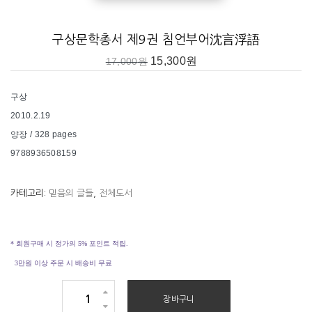
구상문학총서 제9권 침언부어沈言浮語
15,300
원
17,000
원
구상
2010.2.19
양장 / 328 pages
9788936508159
카테고리:
믿음의 글들
,
전체도서
* 회원구매 시 정가의 5% 포인트 적립.
3만원 이상 주문 시 배송비 무료
구
장바구니
상