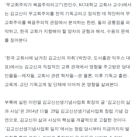
‘무교회주의가 복음주의라고?’(전인수, KC대학교 교회사 교수)에서
는 김교신이 무교회주의를 전적 기독교라고 정의한 데 착안하여 무
교회주의를 복음주의적 관점에서 분석하는 한편, 둘의 공통점을 파
악하고, 한국 교회가 지향해야 할 양자의 균형과 해석, 수용의 문제
를 짚어본다.
‘한국 교회사에 남겨진 김교신의 자취’(박찬규, 도서출판 익두스 대
표)에서는 김교신과 직접적인 교류 관계에서 영향을 주고받은 당대
인물들―제자들, 교회사 관련 학자들―은 물론, 이후 기독교 출판․
교육계․교단 기독교계 및 단체에 이어져 온 영향을 살펴본다.
부록에 실린 이만열 김교신선생기념사업회 회장의 글 ‘김교신의 삶
과 사상’은 2014년 11월 29일 김교신선생기념사업회 창립 기념 강
연으로, 김교신의 삶과 사상의 핵심을 개괄적으로 고찰한 것이다.
‘김교신선생기념사업회 일지’에서는 창립 당시부터 지금까지의 발