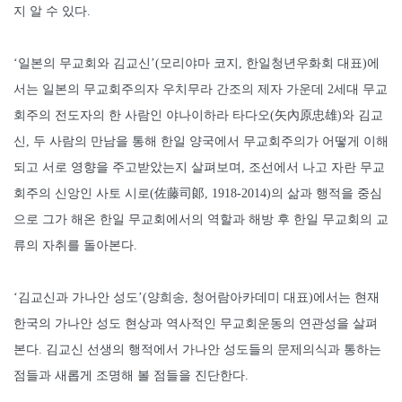
지 알 수 있다.
‘일본의 무교회와 김교신’(모리야마 코지, 한일청년우화회 대표)에
서는 일본의 무교회주의자 우치무라 간조의 제자 가운데 2세대 무교
회주의 전도자의 한 사람인 야나이하라 타다오(矢內原忠雄)와 김교
신, 두 사람의 만남을 통해 한일 양국에서 무교회주의가 어떻게 이해
되고 서로 영향을 주고받았는지 살펴보며, 조선에서 나고 자란 무교
회주의 신앙인 사토 시로(佐藤司郞, 1918-2014)의 삶과 행적을 중심
으로 그가 해온 한일 무교회에서의 역할과 해방 후 한일 무교회의 교
류의 자취를 돌아본다.
‘김교신과 가나안 성도’(양희송, 청어람아카데미 대표)에서는 현재
한국의 가나안 성도 현상과 역사적인 무교회운동의 연관성을 살펴
본다. 김교신 선생의 행적에서 가나안 성도들의 문제의식과 통하는
점들과 새롭게 조명해 볼 점들을 진단한다.