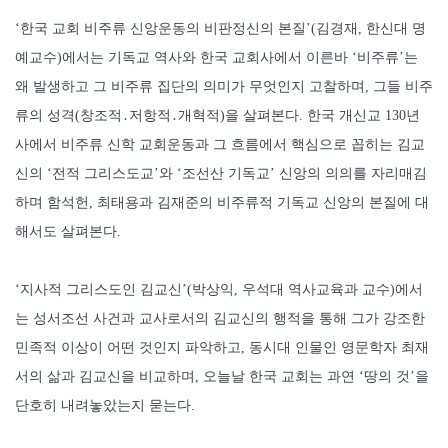
‘한국 교회 비주류 신앙운동의 비판정신의 본질’(김경재, 한신대 명
예교수)에서는 기독교 역사와 한국 교회사에서 이른바 ‘비주류’는
왜 발생하고 그 비주류 집단의 의미가 무엇인지 고찰하며, 그들 비주
류의 성격(창조적․저항적․개혁적)을 살펴본다. 한국 개신교 130년
사에서 비주류 신학 교회운동과 그 흐름에서 핵심으로 꼽히는 김교
신의 ‘전적 그리스도교’와 ‘조선산 기독교’ 신앙의 의의를 자리매김
하며 함석헌, 최태용과 김재준의 비주류적 기독교 신앙의 본질에 대
해서도 살펴본다.
‘지사적 그리스도인 김교신’(박상익, 우석대 역사교육과 교수)에서
는 성서조선 사건과 교사로서의 김교신의 행적을 통해 그가 강조한
민족적 이상이 어떤 것인지 파악하고, 동시대 인물인 영문학자 최재
서의 삶과 김교신을 비교하며, 오늘날 한국 교회는 과연 ‘땅의 것’을
단호히 내려놓았는지 묻는다.