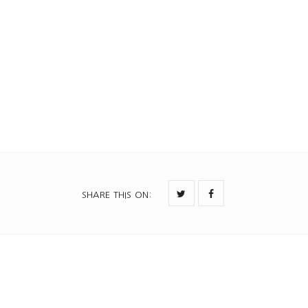
4김교신한국사회의길을묻다.pdf
SHARE THIS ON
: