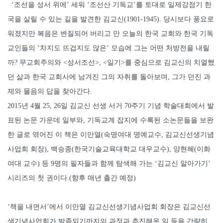
‘조선을 성서 위에’ 세워 ‘조선산 기독교’를 토대로 일제강점기 한
국을 살릴 수 있는 길을 발견한 김교신(1901-1945). 당시보다 풍요로
워졌지만 복음은 변질되어 버리고 만 오늘의 한국 교회와 한국 기독
교인들의 ‘차지도 뜨겁지도 않은’ 모습에 그는 어떤 처방전을 내릴
까? 무교회주의와 <성서조선>, <일기>를 중심으로 김교신의 치열했
던 삶과 한국 교회사에 남겨진 그의 자취를 돌아보며, 그가 던진 과
제와 물음의 답을 찾아간다.
2015년 4월 25, 26일 김교신 선생 서거 70주기 기념 학술대회에서 발
표된 논문 가운데 일부와, 기독교계 잡지에 수록된 소논문들을 보완
한 글로 엮어진 이 책은 이만열(숙명여대 명예교수, 김교신선생기념
사업회 회장), 백승종(한국기술교육대학교 대우교수), 양현혜(이화
여대 교수) 등 9명의 필자들과 함께 탐색해 가는 ‘김교신 알아가기’
시리즈의 첫 권이다.(향후 매년 출간 예정)
‘책을 내면서’에서 이만열 김교신선생기념사업회 회장은 김교신선
생기념사업회가 발족되기까지의 과정과 추진해온 일 등을 간략히