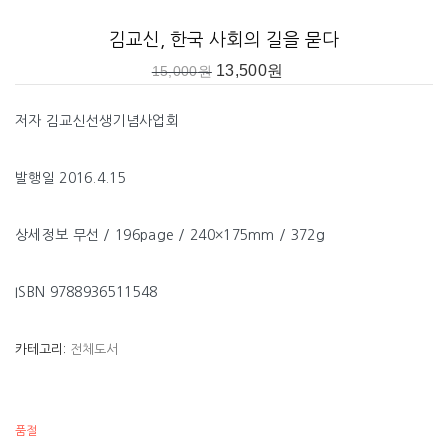
김교신, 한국 사회의 길을 묻다
13,500
원
15,000
원
저자 김교신선생기념사업회
발행일 2016.4.15
상세정보 무선 / 196page / 240×175mm / 372g
ISBN 9788936511548
카테고리:
전체도서
품절