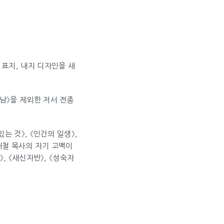
 표지, 내지 디자인을 새
남》을 제외한 저서 전종
는 것》, 《인간의 일생》,
이재철 목사의 자기 고백이
, 《새신자반》, 《성숙자