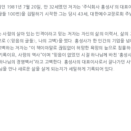
던 1981년 7월 20일, 만 32세였던 저자는 ‘주식회사 홍성사’의 대
 글들 100번)을 집필하기 시작한 그는 당시 43세, 대한예수교장로회 
 사람의 살아 있는 인격이라고 믿는 저자는 자신의 삶의 이력서, 삶의 
 《〈믿음의 글들〉, 나의 고백》을 썼다. 홍성사가 한 인간의 기업을 
백하는 저자는 “이 책이야말로 끊임없이 허망한 욕망의 늪으로 침몰하
록이요, 사랑의 역사”이며 “믿음이 없었던 시절 하나님께 바친 ‘홍성사’
하나님의 경영백서”라고 고백한다. 홍성사의 대표이사로서 잘나가던 사
님을 만나 새로운 삶을 살게 되는지가 세밀하게 기록되어 있다.