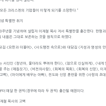
 모든 크리스천의 기업들이 이렇게 되기를 소망한다.”
 기념 특별판 취지
40주년을 기념하여 설립자 이재철 목사 저서 특별판을 출간한다. 판형과
 내용은 그대로 보존하는 것을 원칙으로 하였다.
집 <요한과 더불어>, <사도행전 속으로>와 대담집 《지성과 영성의 만
 서신인 《청년아, 울더라도 뿌려야 한다》, 《참으로 신실하게》, 《내게 있
 주는 《매듭짓기》, 《비전의사람》, 《회복의 목회》, 《회복의 신앙》, 
고백》, 《아이에게 배우는 아빠》, 전도와 신앙 훈련을 위한 《사랑의 초대》
월부터 매달 한 권씩(경우에 따라 두 권씩) 출간될 예정이다.
이재철 목사의 고백