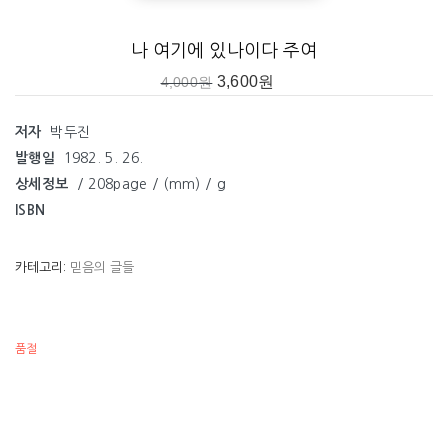
나 여기에 있나이다 주여
3,600
원
4,000
원
저자
박두진
발행일
1982. 5. 26.
상세정보
/ 208page / (mm) / g
ISBN
카테고리:
믿음의 글들
품절