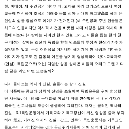
현, 이태성, 세 주인공의 이야기다. 고아로 자라 크리스천으로서 여성
교육에 헌신하며 조국의 미래를 등불 삼아 시대의 파고波高를 헤쳐 온
인설의 삶을 중심으로 이야기가 전개된다.(세 주인공과 주변 인물들은
허구의 인물이지만 역사적 사건을 비롯한 시대 배경은 실제 역사의 흐
름에 따랐다.)
사랑하는 사이인 현과 인설 그리고 이들을 돕는 현의 친
구 태성의 삶에는 조선의 독립을 향한 민초들의 투쟁과 헌신의 자취가
집약되어 있고, 온갖 어려움을 이겨내며 헤쳐가게 한 사랑과 기다림의
이미지가 짙고도 긴 감동의 여운을 남기며 형상화되어 있다.
교육자로
(인설), 독립군으로(오현) 치열한 삶을 살아온 이들의 오래고 오랜 기다
림 끝은 과연 어떤 모습일까?
다시 돌아보는 역사의 진실, 흔들리는 삶의 진실
이 작품에는 종교와 정치적 신념을 초월하여 독립운동을 위해 희생했
던 사람들, 이 나라를 근대화로 이끌기 위해 헌신했던 국내 선각자와
외국인 선교사들의 모습이 생생하게 그려진다. 저자는 묻혀진 역사의
진실―3·1독립운동에서 기독교와 기독교정신이 끼친 영향을 좀더 부각
하려 했고, 가려진 역사의 진실―간도, 만주의 독립운동사는 기독교인
들로부터 시작되었다는 것과 공산주의자들에 의해 명맥이 끊기게 된