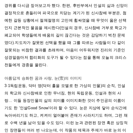
경위를 다시금 짚어보고자 했다.
한편, 후반부에서 인설의 삶과 신앙이
결정적으로 흔들리며 파국으로 치닫는 계기가 된 신사참배 부분은, 첨
예한 갈등 상황에서 절체절명의 고민에 휩싸였을 때 무엇이 옳은 선택
인지 근본적인 물음을 제시한다(인설의 경우, 신사참배 거부로 학교가
폐교되어 학생들에게 배움의 길이 끊긴다는 것은 감당하기 벅찬 문제
였다).
지도자가 잘못된 선택을 했을 때 그를 따르는 사람들이 다 같이
잘못되는 비참한 결과를 초래하며, 마음이 어두워지면 진리의 기준인
성경말씀마저 합리화의 도구가 될 수 있다는 점을 통해 오늘의 크리스
천들에게 경종을 울린다.
아름답게 승화한 꿈과 사랑, 눈(雪)의 이미지
3·1독립운동, 닥터 영(닥터 홀을 모델로 한 가상의 인물)의 순직, 인설
의 학교와 신사참배로 인한 무너짐, 현의 독립운동, 인설과 현의 사
랑… 이들 등장인물의 삶의 의미를 이미지화한 것이 주인공의 이름이
기도 한 ‘인설Good Snow’이라 할 수 있다. 눈은 지상에 닿아 순식간에
녹아버리기도 하고, 켜켜이 얼어붙어 존재가 사라지기도 하며, 그런 채
로 수백 년을 남아 있을 수도 있다. 이런 눈과 관련된 장면 혹은 상징적
인 장면들이 여러 번 나오는데, 이 작품의 제목과 주제가 바로 눈의 이