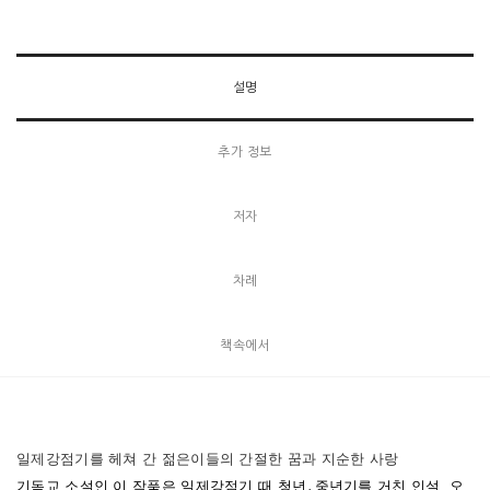
설명
추가 정보
저자
차례
책속에서
일제강점기를 헤쳐 간 젊은이들의 간절한 꿈과 지순한 사랑
기독교 소설인 이 작품은
일제강점기 때 청년․중년기를 거친 인설, 오