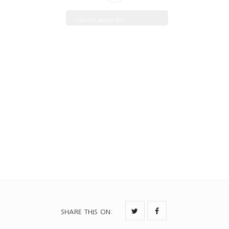
Cannot access file!
https://shop.hongsungsa.com
/wp-
content/uploads/2018/04/76
3눈의회상.pdf
SHARE THIS ON
: