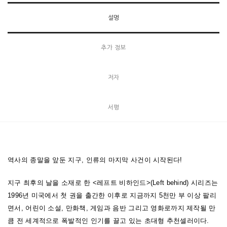
“재앙 소설의 완성판이자 내일의 묵시록”
설명
추가 정보
“법정 스릴러의 존 그리샴처럼 팀 라헤이와 제리 젠킨스는 종교 소설
의 신지평을 열었다!”
저자
“톰 클랜시와 스티븐 킹의 소설을 능가하는 인기로 급부상하는 책!”
서평
“작가의 문체에 사로잡힌 독자들은 소설의 다음 이야기가 알고 싶어
마음을 졸이며 책에 빠지게 된다. 그리고 걸신들린 듯 책을 탐독하게
역사의 종말을 앞둔 지구, 인류의 마지막 사건이 시작된다!
된다.”
지구 최후의 날을 소재로 한 <레프트 비하인드>(Left behind) 시리즈는
“이 책은 더 이상 부모 세대가 읽던 지루한 기독교 소설이 아니다”
1996년 미국에서 첫 권을 출간한 이후로 지금까지 5천만 부 이상 팔리
면서, 어린이 소설, 만화책, 게임과 음반 그리고 영화로까지 제작될 만
큼 전 세계적으로 폭발적인 인기를 끌고 있는 초대형 추천셀러이다.