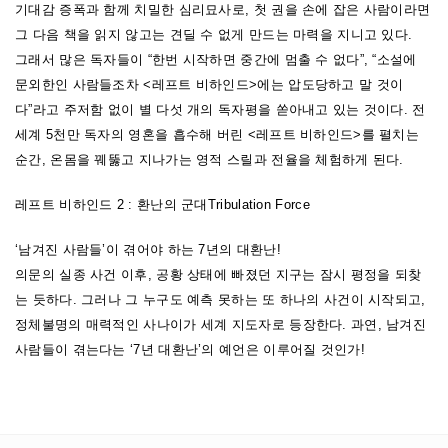
기대감 증폭과 함께 치밀한 심리묘사로, 첫 권을 손에 잡은 사람이라면
그 다음 책을 읽지 않고는 견딜 수 없게 만드는 마력을 지니고 있다.
그래서 많은 독자들이 “한번 시작하면 중간에 멈출 수 없다”, “소설에
문외한인 사람들조차 <레프트 비하인드>에는 압도당하고 말 것이
다”라고 주저함 없이 별 다섯 개의 독자평을 쏟아내고 있는 것이다. 전
세계 5천만 독자의 영혼을 흡수해 버린 <레프트 비하인드>를 펼치는
순간, 온몸을 꿰뚫고 지나가는 영적 스릴과 전율을 체험하게 된다.
레프트 비하인드 2 : 환난의 군대Tribulation Force
‘남겨진 사람들’이 겪어야 하는 7년의 대환난!
의문의 실종 사건 이후, 공황 상태에 빠졌던 지구는 잠시 평정을 되찾
는 듯하다. 그러나 그 누구도 예측 못하는 또 하나의 사건이 시작되고,
정체불명의 매력적인 사나이가 세계 지도자로 등장한다. 과연, 남겨진
사람들이 겪는다는 ‘7년 대환난’의 예언은 이루어질 것인가!