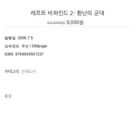
CR번역연구소
레프트 비하인드 2- 환난의 군대
CR번역연구소 (CR Translation Institute, CTI)
9,000
원
10,000
원
올바른 번역 풍토 정착을 위해 학자들과 번역학 전공자들이 뜻을 모아 세
운 번역 전문연구소로, 외국 작품과 우리 독자의 건실한 소통을 위해 끊
발행일 2006.7.5
임없이 연구하고 있다. CR번역연구소 소장 원영희 교수는 서강대학교와
상세정보 무선 / 390page
미국 애리조나주립대학교에서 석사, 성균관대학교에서 박사학위를 마쳤
ISBN 9788936507237
다. 월간 영한대역 〈가이드포스트〉편집장과 영한대역 〈TIMEplus〉
편집위원으로 일했으며, 현재는 한국번역학회 편집이사, 성균관대학교
카테고리:
전체도서
번역테솔대학원 번역학과 대우전임 교수로 재직 중이다. 저서 《원영희
교수의 일급번역교실》 외 번역 관련 많은 논문을 발표하고 있다. 〈레프
품절
트 비하인드〉 시리즈는 소장 원영희 교수의 책임번역하에 CR번역연구
소의 이성열(성균관대 번역대학원 졸업), 진실로(세종대학교 영문과 초빙
교수), 김예진(성균관대 번역대학원 졸업, 영국 UCL 비교문학 석사과정
“폭발적인 인기, 치열한 논쟁의 화제작!”
졸업), 이은정(숙명여대 영문과 박사과정 수료), 김고명(전문번역가, 성균
관대 번역대학원 졸업)이 공동번역했다.