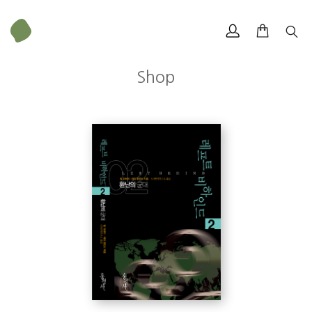
Shop
팀 라헤이
무게
484 g
저명한 저술가이자 목사, 카운슬러, TV 해설가. 밥 존스 대학을 졸업하
고, 웨스턴 보수신학 세미너리에서 신학 석사 및 박사 학위를 받았으
크기
153 × 224 mm
며, ‘패밀리 라이프 세미너스’(Family Life Seminars), ‘더 프리트리브
리서치 센터’(The Pre Trib Research Center)를 비롯해 두 개의 고등학
교와 크리스천 해리티지 대학을 설립했다.《기질을 알면 남자가 보인
다》, 《성령과 기질》, 《목회자가 타락하면》, 《우울증의 원인과 치
료》 등 여러 분야에 걸쳐 50여 권의 책을 집필했다.
역자