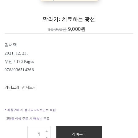
말라기: 치료하는 광선
9,000
원
10,000
원
김서택
2021. 12. 23.
무선 / 176 Pages
_ 71쪽, ‘파기된 레위의 언약’
9788936514266
카테고리:
전체도서
* 회원구매 시 정가의 5% 포인트 적립.
3만원 이상 주문 시 배송비 무료
말
장바구니