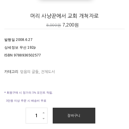
머리 사냥꾼에서 교회 개척자로
7,200
원
8,000
원
발행일 2008.6.27
상세정보 무선 192p
ISBN 9788936502577
카테고리:
믿음의 글들
,
전체도서
* 회원구매 시 정가의 5% 포인트 적립.
3만원 이상 주문 시 배송비 무료
머
장바구니
리
사