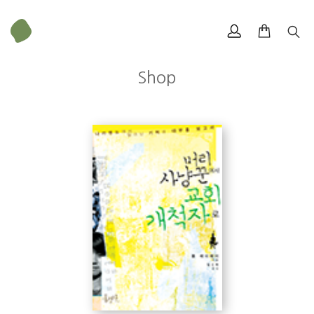
Shop
폴 해터웨이
무게
310 g
크기
153 × 224 mm
임신희