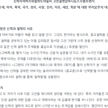
신학자아버지와철학도아들이 고전을벗삼아나눈스무통의편지
존재, 타자, 폭력, 국가, 정의, 사랑, 진리, 자유, 세상, 학문’에 대한 부자父子의 
받은 신학과 철학의 사유
에 아버지와 아들이 책을 읽고 말을 건다. 그것도 편지라는 형식으로. 종교철학을
철학을 공부하고 있는 아들 김희림은 동서양 고전 가운데 스무 권을 선정하여 ‘존재,
문’과 같은 신학.철학적 주제들을 중심으로 지상(紙上) 토론을 벌인다.
고백록》을 펼쳐 ‘나는 누구인가’라는 근원적 질문을 던지고, 내가 누구인지를 성찰
. ‘폭력’이라는 주제를 다루면서는 예측을 벗어난 고전인 구약성경 〈하박국〉과 토
 안데르스 니그렌의 《아가페와 에로스》와 묵적의 《묵자》를 펼쳐 신학자가 본 ‘사랑’
 대해서는 신학을 공부한 아버지는 슐라이어마허의 《종교론》으로 ‘신학함’을 이야기
문으로서의 철학》을 통해 ‘철학함’을 성찰한다.
편지
고 두 저자가 서로 다른 고전을 제시하며 생각을 겨루는 데 있다. 특히 저자들은
 인생 질문에 대한 답을 나누고 재해석하는 데 집중해 편지를 써 나간다. 또한 
전을 신학과 철학적 코드로 읽어 나가면서 오는 무게감을 상쇄시킨다. 행간마다 녹