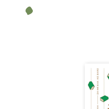
김기현(아버지)
김희림(아들)