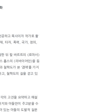
대화
 전공하고 목사이자 작가로 활
 타자, 폭력, 국가, 정의,
한 뒤 칼 바르트의 《로마서》
머스 홉스의 《리바이어던》을 등
과 철학도가 본 ‘겸애’를 가지
하고, 철학도의 길을 걷고 있
 각각의 고전을 요약하고 해설
아버지와 아들만이 주고받을 수
아 있는 아들의 도발적 질문