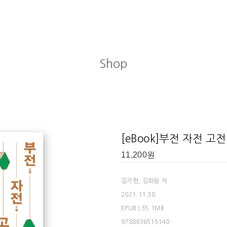
Shop
[eBook]부전 자전 고전
11,200
원
김기현, 김희림 저
2021.11.30.
EPUB | 35.1MB
9788936515140