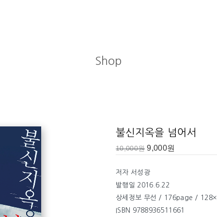
Shop
키기 위해 그날은 공부 한 번 한 적 없는 보수적인 풍토에서 중고등학교
 따라 고신대 신학과에 입학, 2007년 고려신학대학원을 졸업했다. 부
불신지옥을 넘어서
교회에서 목회를 해왔다. 그러나 10대 이후부터 내면에서는 조국 교회
있었다. 이 책을 통해, 복음주의의 핵심 가치를 지키면서도 전통을 그
9,000
원
10,000
원
 2016년부터 분당구 이매동에 ‘영광의 교회’를 개척하여 사역하고 있
저자 서성광
발행일 2016.6.22
상세정보 무선 / 176page / 128×
ISBN 9788936511661