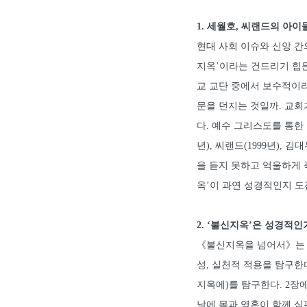
1. 세월호, 씨랜드의 아
현대 사회 이슈와 신앙 간
지옥’이라는 건드리기 힘
교 교단 중에서 보수적이라
문을 던지는 것일까. 교회
다. 예수 그리스도를 통한
년), 씨랜드(1999년),
을 듣지 못하고 억울하게 
옥’이 과연 성경적인지 
2. ‘불신지옥’은 성경적인
《불신지옥을 넘어서》는 총
성, 실천적 적용을 탐구한
지옥에)를 탐구한다. 2장
날에 몸과 영혼이 함께 심