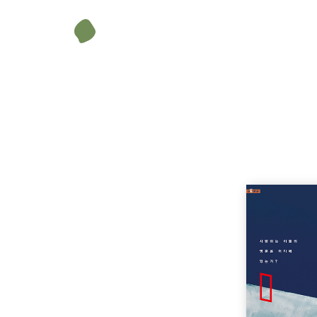
서성광
1974년 부산 출생. 모태신앙으로 주일을 거룩히(?) 지
시절을 보냈다. 중학교 때 목사가 될 것을 서원했고 그에
교역자로 10년 넘게 사역하면서 별 불협화음 없이 전통 
의 현실과 고통받는 인간에 대한 슬픔과 치열한 고민이 
대로 답습할 수 없는 제안을 조국 교회에 던지고 싶었다.
다.
이메일 hollyssk@naver.com
영광의 교회 cafe.naver.com/churchglory