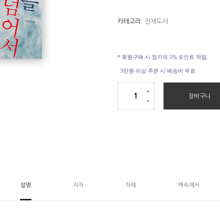
카테고리:
전체도서
* 회원구매 시 정가의 5% 포인트 적립.
3만원 이상 주문 시 배송비 무료
불
장바구니
신
지
옥
을
넘
어
서
설명
저자
차례
책속에서
수
량