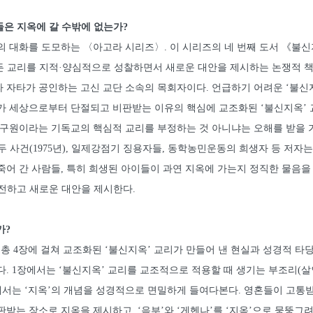
이들은 지옥에 갈 수밖에 없는가?
의 대화를 도모하는 〈아고라 시리즈〉. 이 시리즈의 네 번째 도서 《불
든 교리를 지적·양심적으로 성찰하면서 새로운 대안을 제시하는 논쟁적 책
 자타가 공인하는 고신 교단 소속의 목회자이다. 언급하기 어려운 ‘불신지
가 세상으로부터 단절되고 비판받는 이유의 핵심에 교조화된 ‘불신지옥’
 구원이라는 기독교의 핵심적 교리를 부정하는 것 아니냐는 오해를 받을 가
 김대두 사건(1975년), 일제강점기 징용자들, 동학농민운동의 희생자 등 저
죽어 간 사람들, 특히 희생된 아이들이 과연 지옥에 가는지 정직한 물음을
도전하고 새로운 대안을 제시한다.
가?
 4장에 걸쳐 교조화된 ‘불신지옥’ 교리가 만들어 낸 현실과 성경적 타
다. 1장에서는 ‘불신지옥’ 교리를 교조적으로 적용할 때 생기는 부조리(
에서는 ‘지옥’의 개념을 성경적으로 면밀하게 들여다본다. 영혼들이 고통받
판받는 장소로 지옥을 제시하고, ‘음부’와 ‘게헨나’를 ‘지옥’으로 뭉뚱그