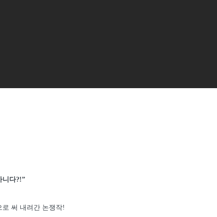
니다?!”
로 써 내려간 논쟁작!