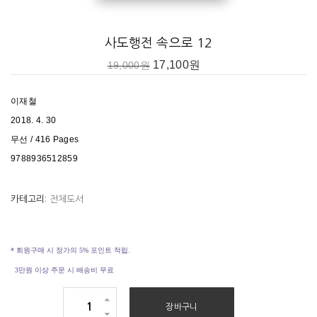
따로 세우고
놀라운 능력을 (행 19:11-12)
사도행전 속으로 12
은 오만이나 (행 19:13-20) _가정주일
17,100
원
19,000
원
세력을 얻으니라
_202
쪽
‘
태반이나 알지 못하더라
I’
에서
로마도 보아야 하리라 (행 19:21-22)
이재철
2018. 4. 30
이 도로 말미암아 (행 19:21-27)
무선 / 416 Pages
우리의 풍족한 생활이 I (행 19:23-27)
9788936512859
우리의 풍족한 생활이 II
가이오와 아리스다고를 붙들어 (행 19:23-29)
카테고리:
전체도서
태반이나 알지 못하더라 I (행 19:23-32)
_279
쪽
. ‘
생명이 그에게 있다
I’
에서
태반이나 알지 못하더라 II (행 19:28-32)
* 회원구매 시 정가의 5% 포인트 적립.
모임을 흩어지게 하니라 (행 19:33-41)
3만원 이상 주문 시 배송비 무료
사
장바구니
도