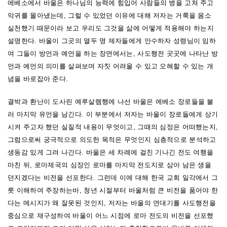
에베소에서 바울은 하나님의 능력에 힘입어 사람들의 병을 고쳐 주고
악귀를 몰아냈는데, 그럴 수 있었던 이유에 대해 저자는 거룩을 몸소
실천했기 때문이라 보고
우
리도
그것을 삶에 어떻게 적용해야 하는지
설명한다. 바울이 그곳의 열두 명 제자들에게 안수하자 성령님이 임하
여 그들이 방언과 예언을 하는 장면에서는, 사도행전 곳곳에 나타난 방
언과 예언의 의미를 살펴보며 자칫 어려울 수 있고 오해할 수 있는 개
념을 바로잡아 준다.
결박과 환난이 도사린 예루살렘행에 나선 바울은 에베소 장로들을 불
러 마지막 유언을 남긴다. 이 부분에서 저자는 바울이 장로들에게 상기
시켜 주고자 했던 실질적 내용이 무엇이고, 그때의 심정은 어떠했는지,
그럼으로써 궁극적으로 의도한 목적은 무엇인지 심층적으로 분석하고
생동감 있게 그려 나간다. 바울은 세 차례에 걸친 기나긴 전도 여행을
마친 뒤, 로마제국의 심장인 로마를 마지막 전도지로 삼아 남은 생을
던지겠다는 비전을 선포한다. 그런데 이에 대해 한국 교회 일각에서 그
릇 이해하여 주장하는바, 청년 시절부터 바울처럼 큰 비전을 품어야 한
다는 메시지가 왜 잘못된 것인지, 저자는 바울의 연대기를 사도행전을
중심으로 재구성하여 바울이 어느 시점에 로마 전도의 비전을 선포했