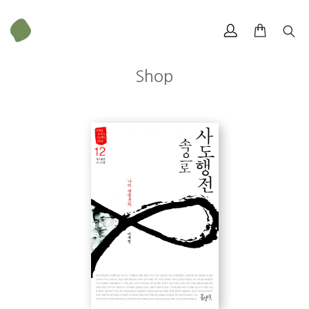
Shop
이재철
李在哲
사도행전
19
장
성령이 임하시므로 (행 19:1-7)
방언도 하고 예언도 하니 I
방언도 하고 예언도 하니 II _사순절 첫째 주일
방언도 하고 예언도 하니 III _사순절 둘째 주일
93
쪽
‘
따로 세우고
’
에서의 기도문
그들을 떠나 I (행 19:8-10) _사순절 넷째 주일
그들을 떠나 II _부활주일