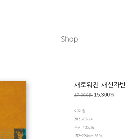
Shop
 스위스 제네바한인교회를 3년간 섬겼다. 2005년 7월 10일부터 한국기독교
년 4월 전립선암 판정을 받아 그해 5월 수술을 받고 10월에 강단에 복귀
새로워진 새신자반
회복의 신앙》, 《회복의 목회》, 《사랑의 초대》, 대담집 《지성과 영성
15,300
원
17,000
원
, 《성숙자반》, 《사명자반》, 《인간의 일생》, 《비전의 사람》, 《내게
_ ‘개정2판을 내며’에서
 오디오북 출간), 《믿음의 글들, 나의 고백》, 《아이에게 배우는 아
이재철
 목사직》, 요한복음 설교집 〈요한과 더불어〉(전10권), 로마서 설교집 〈이
2021-05-24
속으로〉(전15권), 단편 설교 시리즈 〈이재철 목사 메시지〉(출간 중)가
무선 / 352쪽
 기독교 진리를 끊임없이 삶과 관련지어 ‘지성과 신앙과 삶’의 조화를 꾀
152*224mm
669g