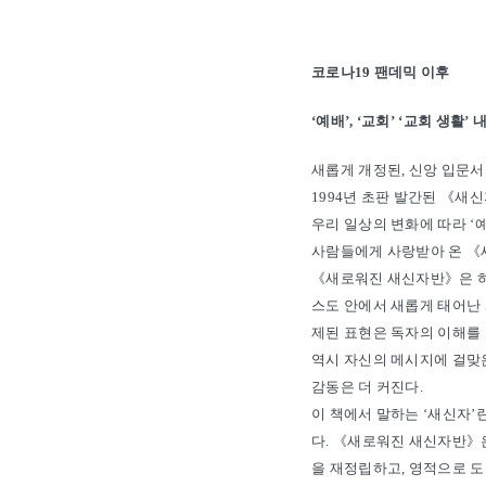
_ ‘7. 교회란’에서
P. 296
코로나19 팬데믹 이후
‘예배’, ‘교회’ ‘교회 생활’
새롭게 개정된, 신앙 입문서
1994년 초판 발간된 《새
우리 일상의 변화에 따라 ‘예
사람들에게 사랑받아 온 《
《새로워진 새신자반》은 하나님
스도 안에서 새롭게 태어난 
제된 표현은 독자의 이해를 
역시 자신의 메시지에 걸맞
감동은 더 커진다.
이 책에서 말하는 ‘새신자’
다. 《새로워진 새신자반》은
을 재정립하고, 영적으로 도약