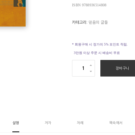
 명료한 논리와 특유의 문체로 많은 독자들에게 사랑받고 있다. 《새신자
ISBN 9788936514808
한다》와 《비전의 사람》은 중국어로 출간되었다.
카테고리:
믿음의 글들
_ ‘1. 하나님은 누구신가’에서
* 회원구매 시 정가의 5% 포인트 적립.
3만원 이상 주문 시 배송비 무료
새
장바구니
로
_ ‘5. 성경이란’에서
워
진
새
신
자
반
설명
저자
차례
책속에서
수