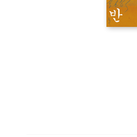
한다. 또한 본질에 대한 깨달음과 실천을 강조하며 풀어내는
반》은 몽골어와 베트남어로, 《청년아, 울더라도 뿌려야 
P. 175
P. 221