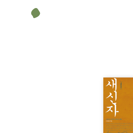
이재철
P. 5
1988년 주님의교회 개척. 10년 임기를 마치고 1998년부터
선교100주년기념교회 담임목회자로 사역을 시작했다. 2013
했다. 2018년 11월 18일 은퇴했다.
지금까지 쓴 책으로 《청년아, 울더라도 뿌려야 한다》, 《
의 만남》(이어령 공저, 이상 전자책도 출간), 《새신자반》
있는 것》, 《참으로 신실하게》, 《매듭짓기》(이상 전자책과
P. 45
빠》, 《말씀, 그리고 사색과 결단 1, 2》, 《목사, 그리고
재철 목사의 로마서〉(전3권), 사도행전 설교집 〈사도행전 
있다. 이 책들은 사변적이고 이론적인 내용에 치우치지 않고