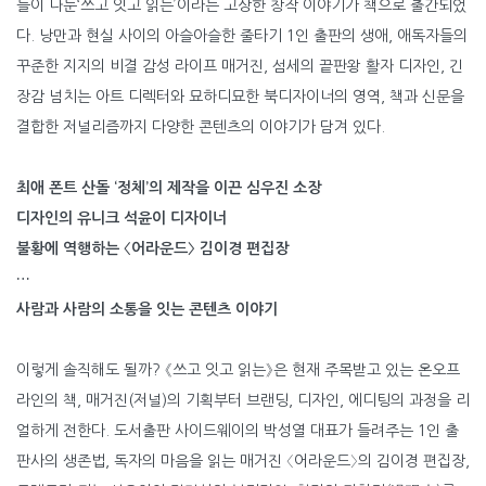
들이 나눈‘쓰고 잇고 읽는’이라는 고상한 창작 이야기가 책으로 출간되었
다. 낭만과 현실 사이의 아슬아슬한 줄타기 1인 출판의 생애, 애독자들의
꾸준한 지지의 비결 감성 라이프 매거진, 섬세의 끝판왕 활자 디자인, 긴
장감 넘치는 아트 디렉터와 묘하디묘한 북디자이너의 영역, 책과 신문을
결합한 저널리즘까지 다양한 콘텐츠의 이야기가 담겨 있다.
최애 폰트 산돌 ‘정체’의 제작을 이끈 심우진 소장
디자인의 유니크 석윤이 디자이너
불황에 역행하는 〈어라운드〉 김이경 편집장
…
사람과 사람의 소통을 잇는 콘텐츠 이야기
이렇게 솔직해도 될까? 《쓰고 잇고 읽는》은 현재 주목받고 있는 온오프
라인의 책, 매거진(저널)의 기획부터 브랜딩, 디자인, 에디팅의 과정을 리
얼하게 전한다. 도서출판 사이드웨이의 박성열 대표가 들려주는 1인 출
판사의 생존법, 독자의 마음을 읽는 매거진 〈어라운드〉의 김이경 편집장,