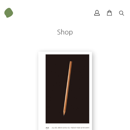
Shop
P. 28
북디자이너로 시작해 ‘플레이그라운드’라는 1인 출판사를 거쳐 매거진
〈AROUND〉, 〈WEE〉를 발행하는 회사 ‘어라운드’의 대표이자 편집장을
맡고 있다. 잡지 외에 단행본과 브랜드 작업을 통해서도 콘텐츠를 활발하
다시 스무 살이 된다면 꼭 석윤이 디자이너에게 배우고 싶다.
게 만들어 가고 있다. 단단한 가치를 가진 사람들의 이야기를 전하며 몸
도 마음도 건강한 삶을 꿈꾼다.
_〈홀로 출판사를 꾸려 간다는 것〉
P. 55
좋은 냄새가 나는 사람. 그에게는 향기가 있다. 생각-마음 가는 곳에 몸-
김진성
손이 저절로 따라간다. 그의 말을 곁에서 듣고 싶게 하는 사람. 디세뇨
북디자이너. 〈정본 C. S. 루이스 클래식 시리즈〉, 《로마와 그리스도교》
(disegno) 심우진이다.
(이상 홍성사) 등의 책을 디자인했다. 취미가 무어냐는 질문에 ‘서점 산
책’이라 답할 만큼 책을 좋아하는 책바보다. 또한 딸바보이기도 해서 둘