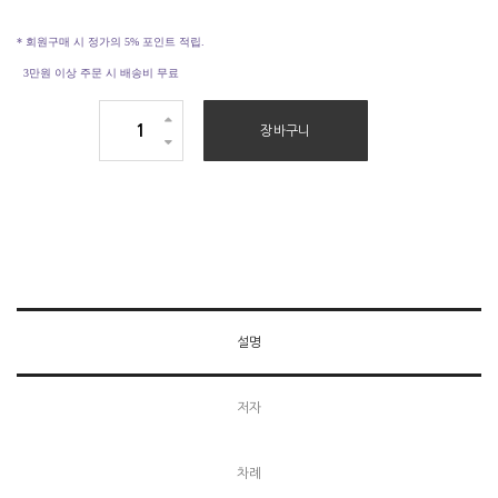
* 회원구매 시 정가의 5% 포인트 적립.
타입 디렉터, 그래픽 디자이너. 서울의 정병규출판디자인과 도쿄의 (주)
3만원 이상 주문 시 배송비 무료
_〈작은 캔버스, 그래픽을 만나
토다사무소에서 북디자이너로 근무했다. 저서로 《찾기 쉬운 인디자인 사
다〉
쓰
전》, 《찾아보는 본문 조판 참고서》, 《섞어짜기-나만의 타이포그래피》(공
장바구니
P. 185
고
저), 〈타이포그라피 교양지 히읗〉(6,7호) (공저), 《타이포그래피 사전》
잇
(공저), 발행서로 《활자 흔적-근대 한글 활자의 역사》, 번역서로 《하라 히
고
로무와 근대 타이포그래피:1930년대 일본의 활자 사진 인쇄》가 있으며,
읽
타입 디렉팅 프로젝트로 산돌 정체, 그레타산스한글 등이 있다. 현재 (주)
는
산돌 연구소장, 도서출판 …
더보기
_〈“닭이 먼저인가, 달걀이 먼저인가”를 엿듣는 병아
수
리의 마음〉
량
미디어 스타트업 스리체어스에서 일하고 있다. ‘책처럼 깊이 있게, 뉴스
설명
처럼 빠르게’ 지금, 읽어야 할 주제를 다루는 ‘북저널리즘’을 만들고 있다.
저자
차례