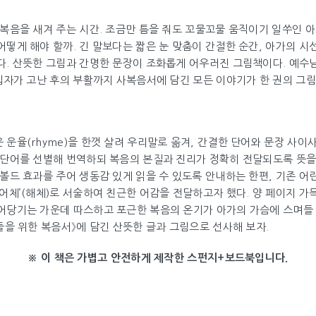
 복음을 새겨 주는 시간. 조금만 틈을 줘도 꼬물꼬물 움직이기 일쑤인 
떻게 해야 할까. 긴 말보다는 짧은 눈 맞춤이 간절한 순간, 아가의 시
다. 산뜻한 그림과 간명한 문장이 조화롭게 어우러진 그림책이다. 예수님
십자가 고난 후의 부활까지 사복음서에 담긴 모든 이야기가 한 권의 그림
운율(rhyme)을 한껏 살려 우리말로 옮겨, 간결한 단어와 문장 사이
 단어를 선별해 번역하되 복음의 본질과 진리가 정확히 전달되도록 뜻을
볼드 효과를 주어 생동감 있게 읽을 수 있도록 안내하는 한편, 기존 어
어체’(해체)로 서술하여 친근한 어감을 전달하고자 했다. 양 페이지 가
어당기는 가운데 따스하고 포근한 복음의 온기가 아가의 가슴에 스며들 
들을 위한 복음서》에 담긴 산뜻한 글과 그림으로 선사해 보자.
※ 이 책은 가볍고 안전하게 제작한 스펀지+보드북입니다.