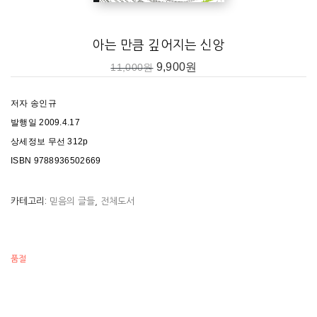
아는 만큼 깊어지는 신앙
9,900
원
11,000
원
저자 송인규
발행일 2009.4.17
상세정보 무선 312p
ISBN 9788936502669
카테고리:
믿음의 글들
,
전체도서
품절