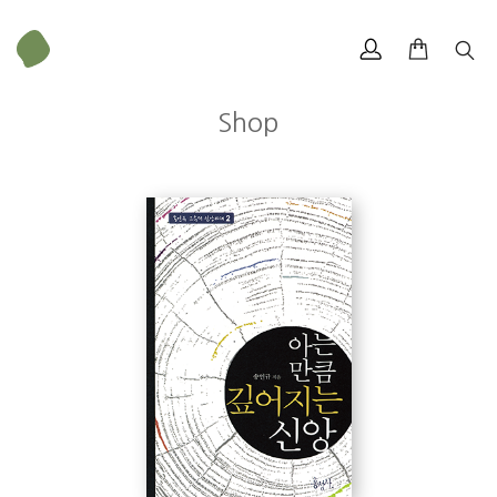
Shop
송인규
무게
437 g
크기
223 × 152 mm