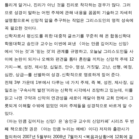
틀리게 알거나, 진리가 아닌 것을 진리로 착각하는 경우가 많다. 그러
므로 성경이 말하는 어떤 주제에 관해 내용을 꼼꼼히 기술하고 자세히
설명함으로써 신앙적 앎을 추구하는 작업은 그리스도인의 영적 성숙에
꼭 필요한 것이다.
신학자로서 평신도를 위한 대중적 글쓰기를 꾸준히 해 온 합동신학대
학원대학교 송인규 교수는 이번에 펴낸 《아는 만큼 깊어지는 신앙》
에서 ‘아는 것’과 ‘믿는 것’의 관계를 규명하고, 오늘날 그리스도인들 사
이에 논란이 되거나 오해와 편견을 틈타 혼란을 끼치는 신앙적 주제 12
가지―복, 성전, 제사장, 십일조, 안수, 영성, 거짓말, 고난, 선행, 예정,
심판, 상급―를 선별하여 성경․신학적으로 명료하게 짚어 준다.
전체 3부 가운데 1부에서 다루는 네 가지 주제, 즉 복, 성전, 제사장, 십
일조는 ‘구속사적 발전’이라는 신학적 시각에서 조망하고 있는데, 이를
읽고 나면 구약과 신약의 연관성을 새로이 깨달아 현재 교회 안에서 그
릇되게 이해할 수밖에 없었던 여러 주제들을 성경적으로 바르게 알 수
있다.
《아는 만큼 깊어지는 신앙》은 ‘송인규 교수의 신앙카페’ 시리즈 두 번
째 책으로(첫 권은 《아는 만큼 누리는 예배》이다) 저자와 출판사가
협의하여 2007년 5월부터 2008년 7월까지 <복음과상황>에 12회에 걸