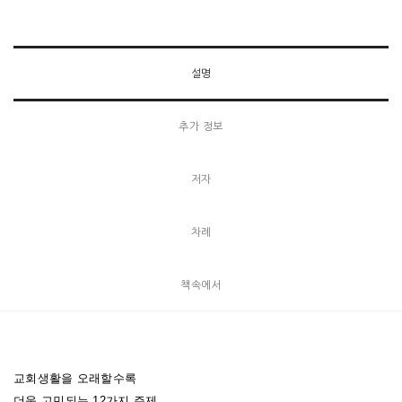
설명
추가 정보
저자
차례
책속에서
교회생활을 오래할수록
더욱 고민되는 12가지 주제