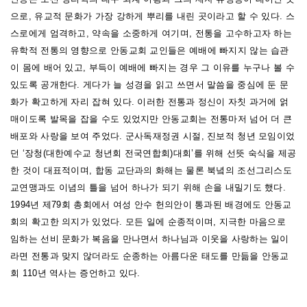
으로, 유교적 문화가 가장 강하게 뿌리를 내린 곳이라고 할 수 있다. 스
스로에게 엄격하고, 약속을 소중하게 여기며, 전통을 고수하고자 하는
유학적 전통의 영향으로 안동교회 교인들은 예배에 빠지지 않는 습관
이 몸에 배어 있고, 부득이 예배에 빠지는 경우 그 이유를 누구나 볼 수
있도록 공개한다. 게다가 늘 성경을 읽고 쓰면서 말씀을 중심에 둔 문
화가 확고하게 자리 잡혀 있다. 이러한 전통과 정신이 자칫 과거에 얽
매이도록 발목을 잡을 수도 있었지만 안동교회는 전통마저 넘어 더 큰
배포와 사랑을 보여 주었다. 군사독재정권 시절, 진보적 청년 모임이었
던 ‘장청(대한예수교 청년회 전국연합회)대회’를 위해 선뜻 숙식을 제공
한 것이 대표적이며, 합동 교단과의 화해는 물론 북녘의 조선그리스도
교연맹과도 이념의 틀을 넘어 하나가 되기 위해 손을 내밀기도 했다.
1994년 제79회 총회에서 여성 안수 헌의안이 통과된 배경에도 안동교
회의 확고한 의지가 있었다. 모든 일에 순종적이며, 지극한 마음으로
임하는 선비 문화가 복음을 만나면서 하나님과 이웃을 사랑하는 일이
라면 전통과 맞지 않더라도 순종하는 아름다운 태도를 만듦을 안동교
회 110년 역사는 증언하고 있다.