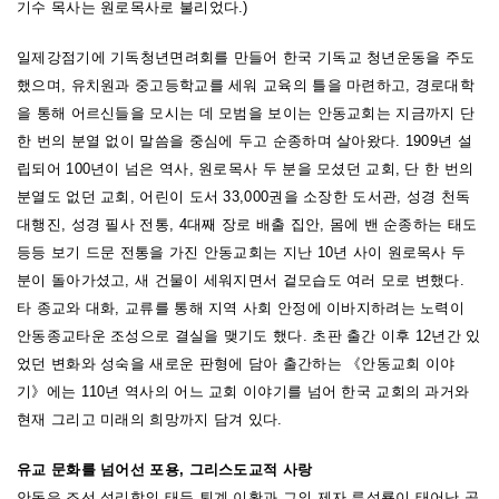
기수 목사는 원로목사로 불리었다.)
일제강점기에 기독청년면려회를 만들어 한국 기독교 청년운동을 주도
했으며, 유치원과 중고등학교를 세워 교육의 틀을 마련하고, 경로대학
을 통해 어르신들을 모시는 데 모범을 보이는 안동교회는 지금까지 단
한 번의 분열 없이 말씀을 중심에 두고 순종하며 살아왔다. 1909년 설
립되어 100년이 넘은 역사, 원로목사 두 분을 모셨던 교회, 단 한 번의
분열도 없던 교회, 어린이 도서 33,000권을 소장한 도서관, 성경 천독
대행진, 성경 필사 전통, 4대째 장로 배출 집안, 몸에 밴 순종하는 태도
등등 보기 드문 전통을 가진 안동교회는 지난 10년 사이 원로목사 두
분이 돌아가셨고, 새 건물이 세워지면서 겉모습도 여러 모로 변했다.
타 종교와 대화, 교류를 통해 지역 사회 안정에 이바지하려는 노력이
안동종교타운 조성으로 결실을 맺기도 했다. 초판 출간 이후 12년간 있
었던 변화와 성숙을 새로운 판형에 담아 출간하는 《안동교회 이야
기》에는 110년 역사의 어느 교회 이야기를 넘어 한국 교회의 과거와
현재 그리고 미래의 희망까지 담겨 있다.
유교 문화를 넘어선 포용
,
그리스도교적 사랑
안동은 조선 성리학의 태두 퇴계 이황과 그의 제자 류성룡이 태어난 곳