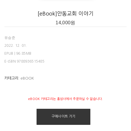
[eBook]안동교회 이야기
14,000
원
유승준
_
성경을 읽고 쓰면 몸도 마음도 맑아진다
2022. 12. 01.
EPUB | 96.85MB
E-ISBN 9788936515485
카테고리:
eBOOK
eBOOK 카테고리는 홍성사에서 주문하실 수 없습니다.
구매사이트 가기