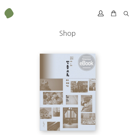
Shop
유승준
_
개정판 서문