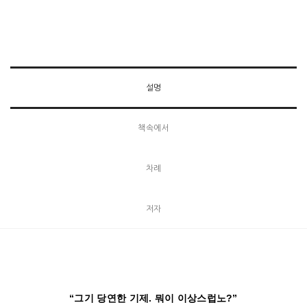
_
지금까지 단 한 번의 분열도 없었던 교회
설명
책속에서
차례
저자
“그기 당연한 기제. 뭐이 이상스럽노?”