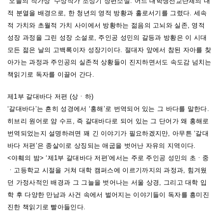
‘오늘의 작가상’ 수상작가 조성기 장편소설. 어느 대학생선교단체의 내
적 분열을 배경으로, 한 청년의 영적 방황과 홀로서기를 그렸다. 세속
적 가치와 초월적 가치 사이에서 방황하는 젊음의 고뇌와 실존, 영적
성장 과정을 그린 성장 소설로, 주인공 성민의 갈등과 방황은 이 시대
모든 젊은 날의 고백록이자 성장기이다. 절대자 앞에서 참된 자아를 찾
아가는 과정과 주인공의 실존적 상황들이 진지하면서도 속도감 넘치는
책읽기로 독자를 이끌어 간다.
제1부 갈대바다 저편 (상ㆍ하)
‘갈대바다’는 흔히 성경에서 ‘홍해’로 번역되어 있는 그 바다를 말한다.
히브리 원어로 얌 수프, 즉 갈대바다로 되어 있는 그 단어가 왜 홍해로
번역되었는지 설명하려면 꽤 긴 이야기가 필요하겠지만, 아무튼 ‘갈대
바다 저편’은 종살이로 상징되는 애굽을 벗어난 자유의 지역이다.
<야훼의 밤> ‘제1부 갈대바다 저편’에서는 주로 주인공 성민의 초ㆍ중
ㆍ고등학교 시절을 거쳐 대학 캠퍼스에 이르기까지의 과정과, 힘겨웠
던 가정사적인 배경과 그 그늘을 벗어나는 서울 상경, 그리고 대학 입
학 후 다양한 만남과 사건 속에서 벌어지는 이야기들이 독자를 흥미진
진한 책읽기로 빨아들인다.