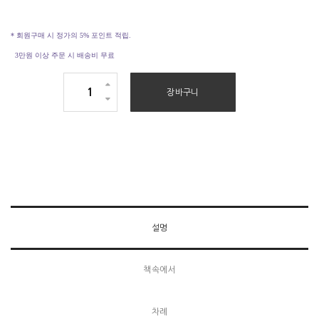
* 회원구매 시 정가의 5% 포인트 적립.
3만원 이상 주문 시 배송비 무료
엄
장바구니
마
는
오
늘
도
소
금
설명
땅
에
책속에서
물
뿌
차례