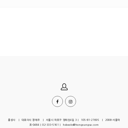
홍성사 | 대표이사 정애주 | 서울시 마포구 양화진4길 3 | 105-81-27695 | 2008-서울마
포-0484 | 02-333-5161 | hsbooks@hongsungsa.com