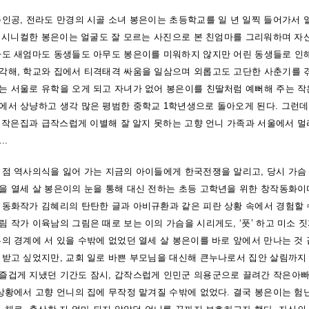
주인공, 전라도 만경의 시골 소녀 봉은이는 초등학교를 일 년 일찍 들어가서 
로는 시니컬한 봉은이는 얼굴도 잘 모르는 사진으로 본 친엄마를 그리워하며 자
빠도 새엄마도 동생들도 아무도 봉은이를 미워하지 않지만 어린 동생들로 인
각해, 학교와 집에서 티격태격 싸움을 일삼으며 외롭고도 고단한 사춘기를 
는 서울로 유학을 오게 되고 자녀가 없어 봉은이를 친딸처럼 예뻐해 주는 
서 상냥하고 생각 많은 평범한 중학교 1학년생으로 돌아오게 된다. 그런데 
이는 작은집과 급작스럽게 이별해 잘 알지 못하는 고향 언니 가족과 서울에서 
.
점점 역사의식을 잃어 가는 지금의 아이들에게 한국전쟁을 알리고, 당시 가슴
을 열세 살 봉은이의 눈을 통해 대신 전하는 초등 고학년을 위한 창작동화이
 동화작가 김혜리의 탄탄한 글과 아비규환과 같은 피란 상황 속에서 경험할 
 작가 이육남의 그림은 때로 보는 이의 가슴을 시리게도, ‘풋’ 하고 미소 짓
의 경계에 서 있을 수밖에 없었던 열세 살 봉은이를 바로 앞에서 만나는 것 
 받고 싶었지만, 교회 일로 바쁜 부모님을 대신해 큰누나로서 집안 살림까지 
즐겁게 지냈던 기간도 잠시, 갑작스럽게 인민군 의용군으로 끌려간 작은아빠
 상황에서 고향 언니의 집에 무작정 맡겨질 수밖에 없었다. 결국 봉은이는 험