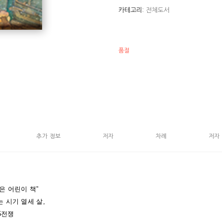
들아 백두산 가자》 등이 있다.
카테고리:
전체도서
품절
추가 정보
저자
차례
저자
은 어린이 책”
 시기 열세 살,
5전쟁