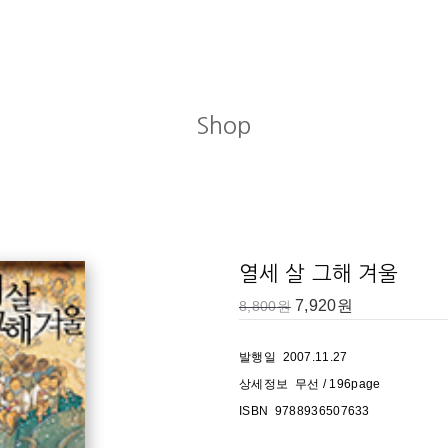
Shop
과를 졸업했다. 1995년 한국일보 신춘문예로 등단, 1996년 삼성문
쓰기 시작했다.
 슬퍼하지도 마 1,2》, 《메아리가 되고 싶어요》, 《진희의 스케치북》,
열세 살 그해 겨울
, 《난 키다리 현주가 좋아》, 《열한 살 아름다운 시작 1,2》, 《바
, 《작은 것도 소중해》, 《행복한 의자 주인》, 《독불장군 우리 엄마》
7,920
원
8,800
원
발행일 2007.11.27
상세정보 무선 / 196page
린이책이 좋아 삽화가가 되었고, 동화책에 그림을 그릴 때, 가장 행복
ISBN 9788936507633