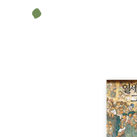
김혜리
무게
360 g
대학에서 문예창작을 공부했고 중앙대 예술대학원 문학예술학
학상 장편동화부문에 당선되면서 본격적으로 어린이책을 
크기
148 × 210 mm
지은 책으로는 《은빛 날개를 단 자전거》, 《크게 웃지 마
《미루나무가 쓰는 편지》, 《빨간 우체통》, 《보보의 모험》
꿔 버린 성적표》, 《빠샤 천사》, 《방귀쟁이 촌티 택시》
등 다수가 있다.
이육남
시각디자인을 전공하였고, 한국출판미술가협회 회원이다. 어
함을 느끼는 그림 작가이다.