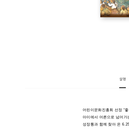
그린 책으로는 《수궁가》, 《독불장군 우리 엄마》, 《얘
설명
어린이문화진흥회 선정 “좋
아이에서 어른으로 넘어가는
성장통과 함께 찾아 온 6.2