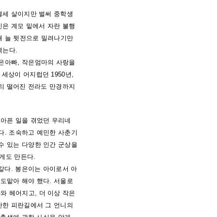
열세 살이지만 벌써 중학생
신은 계모 밑에서 자란 불행
해 늘 뒷전으로 밀려나기만
겪는다.
작은아빠, 작은엄마의 사랑을
세상이 어지럽던 1950년,
멀리 떨어진 전라도 만경까지
 아픈 일을 겪었던 우리네
다. 조숙하고 예민한 사춘기
수 있는 다양한 인간 군상을
게도 만든다.
같다. 봉은이는 아이로서 아
도맡아 해야 했다. 서울로
와 헤어지고, 더 이상 작은
난한 피란길에서 그 언니의