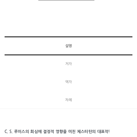
설명
저자
역자
차례
C. S. 루이스의 회심에 결정적 영향을 미친 체스터턴의 대표작!