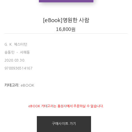
허밍웨이 등 다수의 문인들에게 큰 영향을 주었다. 그의 저서 중 한국에 번
역된 것으로는 『정통』 (아바서원), 『브라운 신부 전집』 (블루프린트), 『목요
[eBook]영원한 사람
일이었던 남자』(펭귄 클래식코리아), 『못생긴 것들에 대한 옹호』 (북스피
16,800
원
어), 『아폴로의 눈』 (바다출판사) 등이 있다.
G. K. 체스터턴
송동민 ・ 서해동
2020.03.30.
9788936514167
카테고리:
eBOOK
eBOOK 카테고리는 홍성사에서 주문하실 수 없습니다.
구매사이트 가기