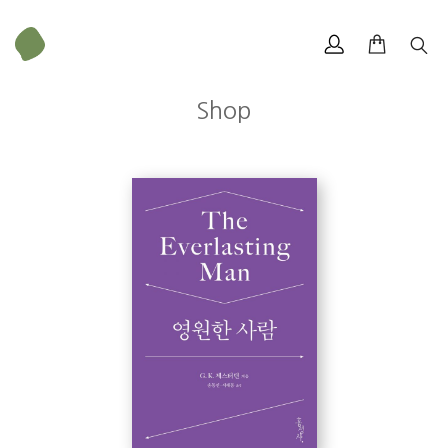
Shop
G. K. 체스터턴(Gilbert Keith Chesterton, 1874. 5. 29 ∼ 1936. 6.
송동민
14)
영국의 런던 켄싱턴에서 태어나 영국의 명문 세인트폴을 졸업하고, 슬레이
드 스쿨에서 미술을, 런던 유니버시티 칼리지에서 문학을 공부했다. 이후 주
로 저널리스트로 일하면서 저널리즘, 철학, 시집, 전기, 판타지, 탐정 소설,
문학 비평 등 다양한 분야에 관한 책을 100권 넘게 썼다. 그는 자신이 다루
서해동
는 모든 주제를 명석한 분별력과 열정, 위트로 접근했기 때문에 가장 가혹한
비평가들조차 기립 박수를 보내지 않을 수 없었다. 호탕한 성격과 육중한 체
격의 체스터턴은 그의 시대에 가장 뛰어난 정통 기독교 지지자로 평판이 높
았다. 20세기 가장 탁월한 작가들 중 한 사람으로 꼽히는 그는 C. S. 루이
스, J. R. R. 톨긴을 비롯한 크리스천 작가들과 아가사 크리스티, 어니스트