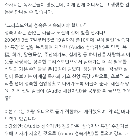
소하시는 독자분들이 많았는데, 이제 언제 어디서든 그 생생한 감
동을 만나실 수 있습니다.
“그리스도인의 성숙은 계속되어야 합니다”
성숙이라는 끝없는 싸움과 도전의 길에 빛을 던지다!
2006년 3월 7일부터 5월 19일까지 총10회에 걸쳐 열린 ‘성숙자
반 특강’을 실황 녹음하여 제작한 《Audio 성숙자반》은 믿음, 복
福, 회개, 말씀묵상, 주님의기도, 십계명 등 하나님을 사랑하고 이
웃을 사랑하는 성숙한 그리스도인으로서 살아가는 데 꼭 필요한
신앙의 기본 주제들을 총10강에 담았다. 생생한 예화, 적실한 설
명이 돋보이는 이재철 목사의 기초 신앙 특강 2탄으로, 초보적 교
리를 넘어 성숙한 신앙생활로 나아가도록 이끌어 준다. 새신자 양
육․기초 신앙 길잡이 《Audio 새신자반》을 공부한 뒤 들으면 더욱
좋다.
:: 본 CD는 차량 오디오로 듣기 적합하게 제작했으며, 약 4분마다
트랙이 있습니다.
:: 강의안: 《Audio 성숙자반》 강의안은 ‘성숙자반 특강’ 수강자를
위해 저자가 저술한 것으로 《Audio 성숙자반》을 들으며 강의 내