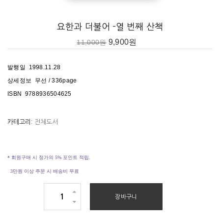
요한과 더불어 -열 번째 산책
9,900
원
11,000
원
발행일 1998.11.28
상세정보 무선 / 336page
ISBN 9788936504625
카테고리:
전체도서
* 회원구매 시 정가의 5% 포인트 적립.
3만원 이상 주문 시 배송비 무료
요
장바구니
한
과