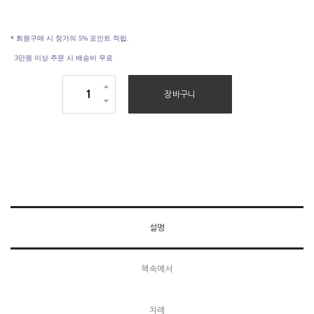
* 회원구매 시 정가의 5% 포인트 적립.
3만원 이상 주문 시 배송비 무료
이
장바구니
재
철
목
사
의
로
마
설명
서
2
책속에서
수
량
차례