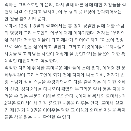
작하는 그리스도인의 윤리, 다시 말해 바른 삶에 대한 지침들을 실
천해 나갈 수 없다고 말하며, 이 두 장의 중요성이 간과되어서는
안 됨을 환기시켜 준다.
로마서 12장 1-8절의 설교에서는 흠 없이 정결한 삶에 대한 주님
의 명령과 그리스도인의 의무에 대해 이야기한다. 저자는 “우리의
삶 자체가 거룩한 제물이 되고 제사가 되어야” 하며 “이것이 진정
으로 살아 있는 삶”이라고 말한다. 그리고 이것이야말로 ‘하나님의
사랑을 알고 깨닫는 사람이 어떻게 살 것인가’라는 물음에 대한 총
체적인 대답이라고 역설한다.
적절한 자리에 위치한 흥미로운 예화들이 눈에 띈다. 이어령 전 문
화부장관이 그리스도인이 되기 전에 저자와 나눈 대화, 저자가 법
정 스님과 성철 스님을 존경하면서도 다른 길을 가는 데 대한 소회
와 신념, 성지순례를 다녀오며 겪었던 부끄러운 일화 등은 자칫 어
려울 수 있는 본문의 이해를 도와준다. <이재철 목사의 로마서> 제
2권은 로마서에서 가장 중요한 내용을 다루는 만큼, 로마서 설교
집 제1권과 제3권을 이어주는 역할 그 이상의 의미를 지님을 독자
들은 책을 읽는 내내 확인할 수 있다.