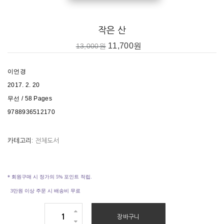
작은 산
11,700
원
13,000
원
이언경
2017. 2. 20
무선 / 58 Pages
9788936512170
카테고리:
전체도서
* 회원구매 시 정가의 5% 포인트 적립.
3만원 이상 주문 시 배송비 무료
작
장바구니
은