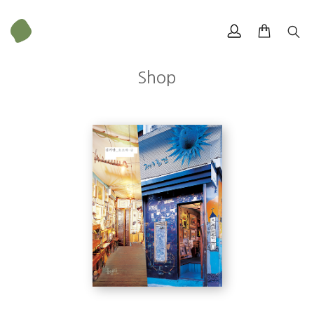
Shop
김기안
*안녕하세요? 선생님에 대해 간단히 소개 부탁드립니다.
크기
142 × 245 mm
“내가 주로 하는 작업은 동판을 부식해 색을 칠하고
동판과 동선을 용접해 오브제를 만든 뒤
따듯한 느낌을 주기 위해 색을 입히는 것이다.
나는 금속뿐 아니라 어떤 것이든지 새로운 재료를 만나면
*금속공예가로 30여 년을 살아오셨는데, 그 길을 걷게 된 특별한 계기
는? 작업을 하면서 가장 어려운 점은 무엇인가요?
색칠해 보고 싶은 충동이 생긴다.
저마다 특성을 지니고 있어