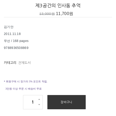
제3공간의 인사동 추억
색을 어떻게 써야 하는지를 알아가는 것에 큰 기쁨을 느낀다.”
11,700
원
13,000
원
30여 년간 금속공예가로 활동했으며, 1994년 인사동에 갤러리숍 ‘제3
김기안
공간’을 열어 2009년 3월까지 운영했다. ‘제3공간’은 반복되는 인상을
2011.11.18
뒤로하고 잠깐 쉬어 가는 곳, 작지만 소중한 한 조각의 정을 나누는 곳
무선 / 168 pages
으로써 작가와 관람객이 소통할 수 있는 자리였다. 인사동의 수많은 변
9788936508869
화들 가운데 ‘제3공간’은 추억의 한 장면으로 남았지만, 그곳에서 만난
수많은 사람들을 통해 작가는 또 다른 제3공간을 꿈꾸고 있다.
*인사동에 갤러리숍 ‘제3공간’을 열어 15년을 운영해 오셨습니다. ‘제3
공간’은 어떤 곳이었나요?
카테고리:
전체도서
* 회원구매 시 정가의 5% 포인트 적립.
3만원 이상 주문 시 배송비 무료
제
장바구니
3
공