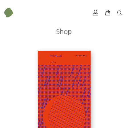
Shop
무게
75 g
크기
112 × 188 mm