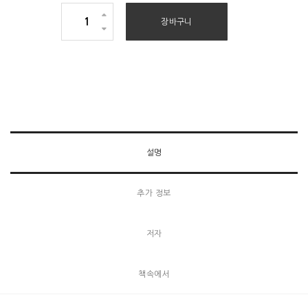
주
장바구니
님
의
교
회
수
량
설명
추가 정보
저자
책속에서