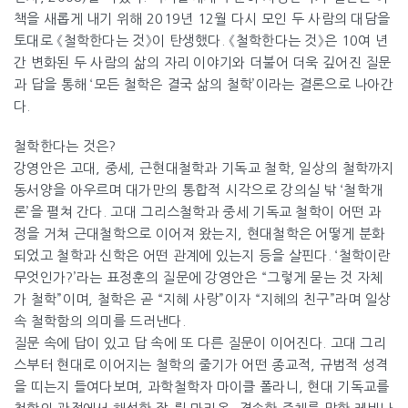
책을 새롭게 내기 위해 2019년 12월 다시 모인 두 사람의 대담을
토대로 《철학한다는 것》이 탄생했다. 《철학한다는 것》은 10여 년
간 변화된 두 사람의 삶의 자리 이야기와 더불어 더욱 깊어진 질문
과 답을 통해 ‘모든 철학은 결국 삶의 철학’이라는 결론으로 나아간
다.
철학한다는 것은?
강영안은 고대, 중세, 근현대철학과 기독교 철학, 일상의 철학까지
동서양을 아우르며 대가만의 통합적 시각으로 강의실 밖 ‘철학개
론’을 펼쳐 간다. 고대 그리스철학과 중세 기독교 철학이 어떤 과
정을 거쳐 근대철학으로 이어져 왔는지, 현대철학은 어떻게 분화
_ ‘10여 년
되었고 철학과 신학은 어떤 관계에 있는지 등을 살핀다. ‘철학이란
만에 다시 연 강의실’
무엇인가?’라는 표정훈의 질문에 강영안은 “그렇게 묻는 것 자체
가 철학”이며, 철학은 곧 “지혜 사랑”이자 “지혜의 친구”라며 일상
속 철학함의 의미를 드러낸다.
질문 속에 답이 있고 답 속에 또 다른 질문이 이어진다. 고대 그리
스부터 현대로 이어지는 철학의 줄기가 어떤 종교적, 규범적 성격
을 띠는지 들여다보며, 과학철학자 마이클 폴라니, 현대 기독교를