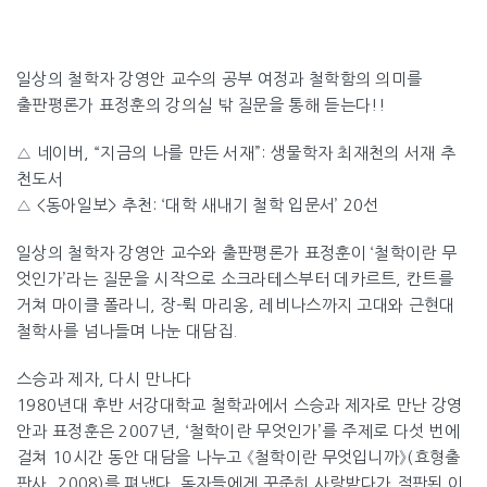
일상의 철학자 강영안 교수의 공부 여정과 철학함의 의미를
출판평론가 표정훈의 강의실 밖 질문을 통해 듣는다!!
_ ‘철학이란 무엇인가’
△ 네이버, “지금의 나를 만든 서재”: 생물학자 최재천의 서재 추
P. 294
천도서
△ <동아일보> 추천: ‘대학 새내기 철학 입문서’ 20선
일상의 철학자 강영안 교수와 출판평론가 표정훈이 ‘철학이란 무
엇인가’라는 질문을 시작으로 소크라테스부터 데카르트, 칸트를
거쳐 마이클 폴라니, 장-뤽 마리옹, 레비나스까지 고대와 근현대
철학사를 넘나들며 나눈 대담집.
스승과 제자, 다시 만나다
1980년대 후반 서강대학교 철학과에서 스승과 제자로 만난 강영
안과 표정훈은 2007년, ‘철학이란 무엇인가’를 주제로 다섯 번에
걸쳐 10시간 동안 대담을 나누고 《철학이란 무엇입니까》(효형출
판사, 2008)를 펴냈다. 독자들에게 꾸준히 사랑받다가 절판된 이