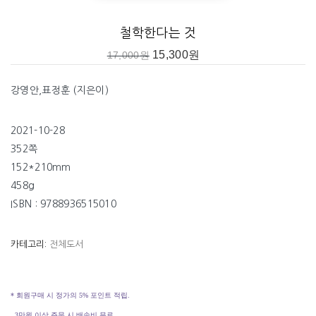
초빙 정교수로 서양철학과 동양철학을 강의하였다. 기독교윤리실천운동
공동대표, 기독교학문연구회, 한국칸트학회, 한국기독교철학회, 대한철
철학한다는 것
학회, 한국철학회 회장, 인문학대중화위원회 위원장, 학교법인 고려학원
15,300
원
17,000
원
이사장을 역임했으며, 두레교회와 주님의 보배교회 장로로 섬겼다. 현재
서강대학교 철학과 명예교수와 미국 칼빈 신학교 철학신학 교수로 재직
강영안,표정훈 (지은이)
중이다.
저서로는 『믿는다는 것』『대화: 철학자와 과학자, 존재와 진리를 말하다』
2021-10-28
(복 있는 사람), 『강교수의 철학이야기』『신을 모르는 시대의 하나님』『강영
_ ‘머리말’
352쪽
안 교수의 십계명 강의』『읽는다는 것』(IVP), 『철학은 어디에 있는가』『어떻
P. 20
152*210mm
게 참된 그리스도인이 될 것인가』(한길사), 『주체는 죽었는가』『자연과 자
458g
유 사이』(문예출판사), 『타인의 얼굴』(문학과지성사), 『도덕은 무엇으로
ISBN : 9788936515010
부터 오는가』『인간의 얼굴을 가진 지식』(소나무), 『칸트의 형이상학과 표
상적 사유』(서강대학교출판부), 『종교개혁과 학문』(SFC출판부), 『묻고 답
카테고리:
전체도서
하다』(홍성사), 『우리에게 철학은 무엇인가』(궁리) 등이 있다. 옮긴 책으
로는 『신은 존재하는가』(복 있는 사람), 『시간과 타자』(문예출판사), 『몸·
* 회원구매 시 정가의 5% 포인트 적립.
영혼·정신』『급변하는 흐름 속의 문화』(서광사)가 있다.
3만원 이상 주문 시 배송비 무료