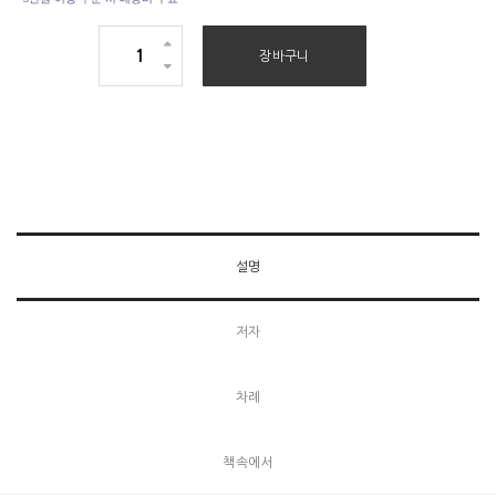
철
장바구니
학
한
다
는
것
수
량
설명
_ ‘대담을 하기 전에’
P. 113
저자
차례
책속에서