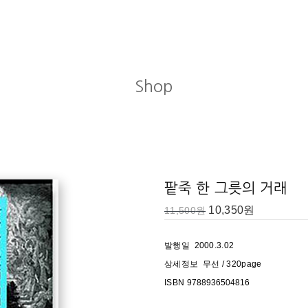
Shop
27-34) / 3. 동일한 어려움에 빠진 이삭(26:1-11) / 4. 더 넓은 곳을 찾아서
축복(27:1-13) / 7. 야곱이 아버지 이삭을 속이다(27:14-29) / 8. 거절당한 에
(28:1-9) / 11. 벧엘의 하나님(28:10-16) / 12. 야곱이 서원(28:17-22)
팥죽 한 그릇의 거래
10,350
원
11,500
원
발행일 2000.3.02
상세정보 무선 / 320page
ISBN
9788936504816