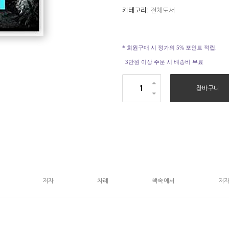
카테고리:
전체도서
* 회원구매 시 정가의 5% 포인트 적립.
3만원 이상 주문 시 배송비 무료
팥
장바구니
죽
한
그
릇
의
거
래
저자
차례
책속에서
저자
수
량