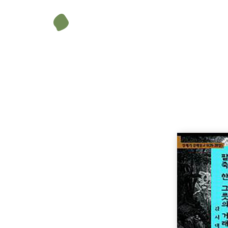
김서택
무게
455 g
1. 뱃속의 두 아들(25:19-26) / 2. 팥죽 한 그릇의 거래(25:
크기
148 × 210 mm
(26:12-25) / 5. 브엘세바의 이삭(26:23-33) / 6. 이삭의 
서(27:30-40) / 9. 쫓겨나는 야곱(27:41-46) / 10. 신앙과 결혼