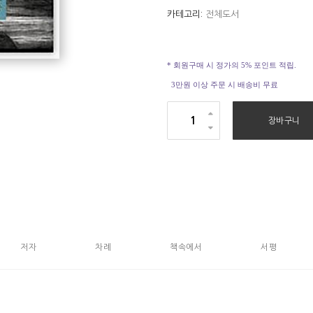
카테고리:
전체도서
* 회원구매 시 정가의 5% 포인트 적립.
3만원 이상 주문 시 배송비 무료
하
장바구니
나
님
의
형
상
,
사
저자
차례
책속에서
서평
람
의
모