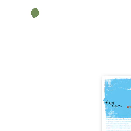
윈 형제
[윈(雲) 형제 (Brother Yun)]
무게
378 g
크기
148 × 210 mm