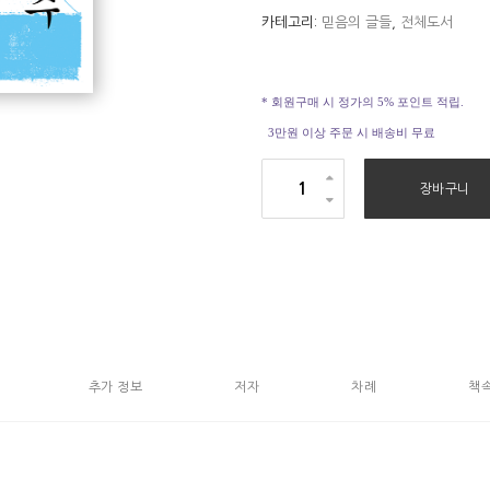
카테고리:
믿음의 글들
,
전체도서
* 회원구매 시 정가의 5% 포인트 적립.
3만원 이상 주문 시 배송비 무료
하
장바구니
늘
생
명
수
수
량
추가 정보
저자
차례
책