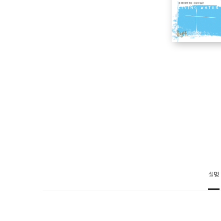
폴 해터웨이
홍종락
설명