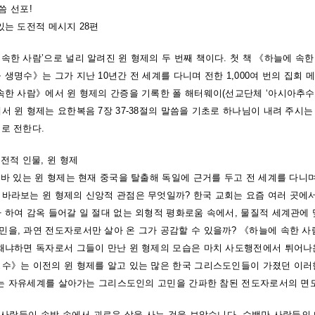
말씀 선포!
있는 도전적 메시지 28편
속한 사람’으로 널리 알려진 윈 형제의 두 번째 책이다. 첫 책 《하늘에 속
 생명수》는 그가 지난 10년간 전 세계를 다니며 전한 1,000여 번의 집회 메
 속한 사람》에서 윈 형제의 간증을 기록한 폴 해터웨이(선교단체 ‘아시아추수
서 윈 형제는 요한복음 7장 37-38절의 말씀을 기초로 하나님이 내려 주시는
로 전한다.
행전적 인물, 윈 형제
 바 있는 윈 형제는 현재 중국을 탈출해 독일에 근거를 두고 전 세계를 다니
 바라보는 윈 형제의 신앙적 관점은 무엇일까? 한국 교회는 요즘 여러 곳에
다 하여 감옥 들어갈 일 절대 없는 외형적 평화로움 속에서, 물질적 세계관에
민을, 과연 전도자로서만 살아 온 그가 공감할 수 있을까? 《하늘에 속한 
 왜냐하면 독자로서 그들이 만난 윈 형제의 모습은 마치 사도행전에서 튀어나
명수》는 이전의 윈 형제를 알고 있는 많은 한국 그리스도인들이 가졌던 이러
’에는 자유세계를 살아가는 그리스도인의 고민을 간파한 참된 전도자로서의 면모
은 사람들이 속박 속에서 괴로운 삶을 사는 것을 보았습니다. 수백만 사람들의