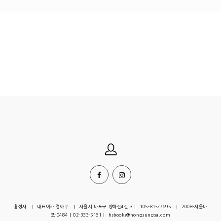
그리고 회개했습니다. 나라를 사랑하지 못하는 저의 모습에, 순박하고
싶지만 점점 이기적이 되어가는 저를 보면서, 하지만 이러한 나도 쓰시
겠다 하시는 주님의 음성을 들으며 가슴이 아리고 누물을 흘렸습니
다… …복음…순교…낮아짐…종…제게는 너무 먼 이야기이지만 이제
앞으로 살아갈 저의 삶가운데 저를 이끌 단어들입니다.
그냥 흘러만 간 역사가 아니기에… 모든것이 하나님의 계획안에 이루
어진 일이기에 ….역사의 주관자이신 하나님을 찬양합니다.
이것이 우리만의 역사가 아닐길 원합니다. 앞으로도 계속되어져가고
이민족 저 민족으로 퍼져가 함께 누릴수 있기를… 나의 이웃나라… 그
일본가운데도 성령의 뜨거운 역사가 일어나길 소망합니다… 이덕주교
수님 감사합니다. 앞으로 더욱 깊은 통찰과 역사를 통해 임하시는 하나
님의 은혜를 더욱 많이 누릴수 있도록 해주십시요. 감사합니다.
홍성사 | 대표이사 정애주 | 서울시 마포구 양화진4길 3 | 105-81-27695 | 2008-서울마
포-0484 | 02-333-5161 | hsbooks@hongsungsa.com