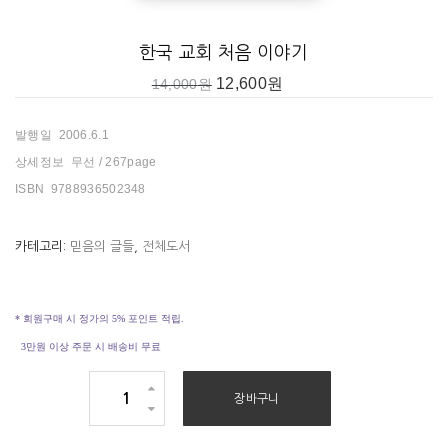
그야말로 쇼킹한 이야기의 연속입니다. 개신교가 일본에서 국내로 들
어온 과정부터 그러합니다. 단순히 ‘개화된 문명’을을 공부하고 싶어서
한국 교회 처음 이야기
건너간 조선인 이수정이 우연히 기독교인 지식인이었던 츠다센을 만나
12,600
원
14,000
원
복음을 받아들이고, 그를 통해 나중에 언더우드와 아펜젤러가 조선땅
을 선택하여 선교사가 들어왔습니다. 선교사가 들어오기 전부터 세례
발행일 2006.6.1
를 받으려는 열혈신자들(십자가를 문자그대로 어깨에 매고 산넘고 물
상세정보 무선 / 267page
넘어 선교사를 찾아옴)도 세계 선교사상 유래가 없는 일이었습니다. 그
ISBN 9788936502348
리고 선교사들의 헌신으로 인해 딴마음을 품고 위장취업했던 이가 나
병환자를 섬기는 목사가 된 이야기나, 자신의 재산을 모두 처분해 모든
카테고리:
믿음의 글들
,
전체도서
빚을 탕감하고 스스로 가난한 전도자가 되었던 마을 최고의 부자, 성탄
절 행사를 구경왔다가 그대로 그리스도인이 되어버린 사람들하며, 성
경을 그대로 외우고 실천했던 성도들과,산속에서 도사로 통했던 이가
* 회원구매 시 정가의 5% 포인트 적립.
목사가 되어 부흥운동을 주도한 이야기등 주옥같은 우리네 교회 이야
3만원 이상 주문 시 배송비 무료
기가 계속해서 나옵니다. 선교사들의 낮아짐도 뺄 수 없는 부분. 그 중
에 완전히 토착민속에서 토착민같이 살다 죽은 매켄지 선교사 같은 분
한
장바구니
도 있었습니다. 교회 건물이 생겼을 때 지나가던 동학군이 같이 환호했
국
다 하니 어느정도 신뢰를 받고 있었는지 알만 하죠?
교