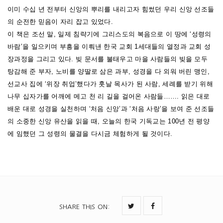
굶어 죽어간 매켄지 선교사님… 꿈 한번 펼쳐보지 못한 여러 선교사님
이미 수십 년 전부터 신앙의 뿌리를 내리고자 힘썼던 우리 신앙 선조들
들의 순교… 정말 한알의 밀알이되어 이 한국 땅에 심겨졌음을 깨닫게
의 순전한 믿음이 자리 잡고 있었다.
되었다. 선교를 준비하던 그분들의 마음, 핍박과 병으로 하늘 나라로
이 책은 조선 말, 일제 침략기에 그리스도의 복음으로 이 땅에 ‘성령의
돌아가신 젊은 선교사님들의 마음, 복음으로인해 자신의 모든 것을 포
바람’을 일으키며 부흥을 이뤄낸 한국 교회 1세대들의 열정과 교회 성
장과정을 그리고 있다. 빚 문서를 불태우고 마을 사람들의 빚을 모두
기 하고 나누던 초대 한국의 교인들… 그들의 마음이 또 하나의 눈물이
탕감해 준 부자, 노비를 양딸로 삼은 과부, 성경을 다 외워 버린 맹인,
되어 저의 가슴을 적시었습니다. 무엇때문에… 왜 그들이 그럴 수 밖에
선교사 집에 ‘위장 취업’했다가 훗날 목사가 된 사람, 세례를 받기 위해
없는지… 눈물로서 회개하게되었는지… 나를 왜 하나님꼐서 사랑하시
나무 십자가를 어깨에 메고 천 리 길을 걸어온 사람들……. 읽은 대로
는지…내친구를…. 성경을 번역하며 소망하던 이들, 전도를 위해 시간
배운 대로 성경을 실천하며 ‘처음 신앙’과 ‘처음 사랑’을 보여 준 선조들
을 십일조 하던 이들, 말씀을 자신의 삶으로 살기위해 노예를 풀어주고
의 소중한 신앙 유산을 읽을 때, 오늘의 한국 기독교는 100년 전 평양
양자 삶으며 재산을 어려운 이들에게 나누어 주고 굶주린 전도자의 삶
에 임했던 그 성령의 물결을 다시금 체험하게 될 것이다.
을 살아갔던 그들, 자신의 십자가를 지고 따라오라는 주님의 말씀을 따
라 나무십자가를 매고 천리길을 걸어온 이들….. 너무나 어리숙하게만
보이는 이들… 너무나 부럽고 따르고 싶습니다. 쓰러져가는 나라를 위
해 기도하며 하나님이 주시는 소망아래 기도로써 기다리며 복음 전하
는 이들… 누구보다도 나라를 사랑하기에 자신의 모습을 내건 이들…
SHARE THIS ON
:
쌀교인으로 교회갔던이들(제가 처음 과자를 먹으려 교회갔던게 생각나
서 빙그레 웃음 지엇습니다.)….변화….