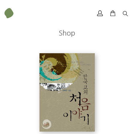
Shop
<알라딘>
이덕주
한국교회 처음 사랑이야기
-이제 좀 있음 2007년입니다. 바로 평양에서 대부흥이 있은지 꼭 100년
째 되는 해지요. 과연 이 땅에 부흥이 임했던 100년 전의 우리나라 교
회의 모습은 어떠했을까요? ‘한국교회 처음 이야기’는 100여년 전의 우
리 교회사의 아름다운 모습들을 중심으로 여러 에피소드를 묶어놓은
책입니다. 저는 ‘교회사의 보화(제프리 빙햄, IVP)’ 를 읽고 교회사에 관
심을 가지고 ‘한국 교회의 역사(서정민, 살림)’ 로 대략의 역사파악을 한
후 읽게 되었습니다.