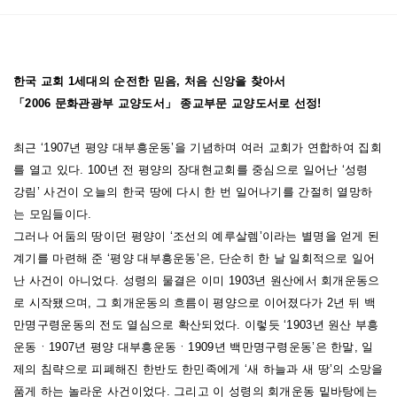
면, 우리 자신의 모습을 그대로 드러내고 회개해야 한다고 생각합니다.
‘주여~ 교인 몇 만명을 주시옵소서!’가 아니라 ‘우리가 죄를 지었습니
다. 하나님 앞에서 세상앞에서 죄를 지었습니다.’하고 용서를 빌어야
한국 교회 1세대의 순전한 믿음, 처음 신앙을 찾아서
합니다. 100년 전 부흥운동이 사실상 회개운동이었던 걸 기억하면 더
「2006 문화관광부 교양도서」 종교부문 교양도서로 선정!
욱 그렇습니다. 나부터 우리부터 모두 하나님앞에 엎드려 죄를 똑바로
직면하고 고백할 수 있길 원합니다.
최근 ‘1907년 평양 대부흥운동’을 기념하며 여러 교회가 연합하여 집회
를 열고 있다. 100년 전 평양의 장대현교회를 중심으로 일어난 ‘성령
<두란노몰>
강림’ 사건이 오늘의 한국 땅에 다시 한 번 일어나기를 간절히 열망하
역사의 현장에서…. (2006-10-02) 김상혁 ★★★★★
는 모임들이다.
그러나 어둠의 땅이던 평양이 ‘조선의 예루살렘’이라는 별명을 얻게 된
-책을 읽는 내내 감동이었다. 우리나라 교회의 처음 이야기들… 다른
계기를 마련해 준 ‘평양 대부흥운동’은, 단순히 한 날 일회적으로 일어
나라를 향한 우리의 시선 가운데 정말 복음의 수출국이라는 은근한 교
난 사건이 아니었다. 성령의 물결은 이미 1903년 원산에서 회개운동으
만을 회개하게 되었습니다. 다른 누구의 역사가 아닌 바로 우리 민족을
로 시작됐으며, 그 회개운동의 흐름이 평양으로 이어졌다가 2년 뒤 백
향한 하나님의 계획과 사람과 긍휼하심… 지금 우리가 우쭐대는 삶이
만명구령운동의 전도 열심으로 확산되었다. 이렇듯 ‘1903년 원산 부흥
오직 은혜라는 것을 알았습니다. 이땅에 뿌려진 선교사님들과 믿음의
운동ㆍ1907년 평양 대부흥운동ㆍ1909년 백만명구령운동’은 한말, 일
선배들의 피… 감사할 수 밖에 없었다. 한 떄는 불만 투성이었던 토마
제의 침략으로 피폐해진 한반도 한민족에게 ‘새 하늘과 새 땅’의 소망을
스 선교사님과 제너럴 셔먼호를 바라보던 나의 눈…
품게 하는 놀라운 사건이었다. 그리고 이 성령의 회개운동 밑바탕에는