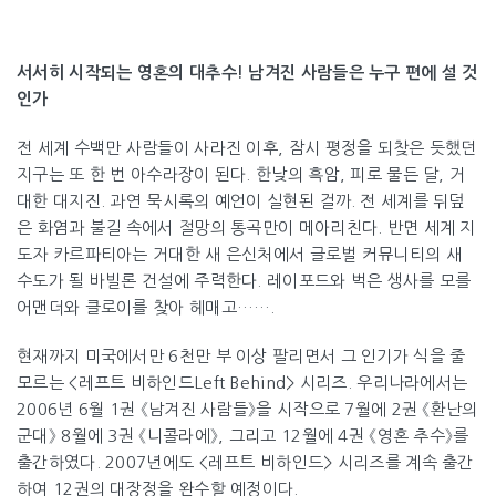
서서히 시작되는 영혼의 대추수! 남겨진 사람들은 누구 편에 설 것
인가
전 세계 수백만 사람들이 사라진 이후, 잠시 평정을 되찾은 듯했던
지구는 또 한 번 아수라장이 된다. 한낮의 흑암, 피로 물든 달, 거
대한 대지진. 과연 묵시록의 예언이 실현된 걸까. 전 세계를 뒤덮
은 화염과 불길 속에서 절망의 통곡만이 메아리친다. 반면 세계 지
도자 카르파티아는 거대한 새 은신처에서 글로벌 커뮤니티의 새
수도가 될 바빌론 건설에 주력한다. 레이포드와 벅은 생사를 모를
어맨더와 클로이를 찾아 헤매고…….
현재까지 미국에서만 6천만 부 이상 팔리면서 그 인기가 식을 줄
모르는 <레프트 비하인드Left Behind> 시리즈. 우리나라에서는
2006년 6월 1권 《남겨진 사람들》을 시작으로 7월에 2권 《환난의
군대》 8월에 3권 《니콜라에》, 그리고 12월에 4권 《영혼 추수》를
출간하였다. 2007년에도 <레프트 비하인드> 시리즈를 계속 출간
하여 12권의 대장정을 완수할 예정이다.