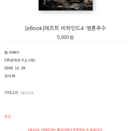
CR번역연구소
[eBook]레프트 비하인드4-영혼추수
CR번역연구소 (CR Translation Institute, CTI)
5,000
원
올바른 번역 풍토 정착을 위해 학자들과 번역학 전공자들이 뜻을 모아 세
운 번역 전문연구소로, 외국 작품과 우리 독자의 건실한 소통을 위해 끊
팀 라헤이
임없이 연구하고 있다. CR번역연구소 소장 원영희 교수는 서강대학교와
CR번역연구소 (역)
미국 애리조나주립대학교에서 석사, 성균관대학교에서 박사학위를 마쳤
2006. 12. 29
다. 월간 영한대역 〈가이드포스트〉편집장과 영한대역 〈TIMEplus〉 편집
전자책
위원으로 일했으며, 현재는 한국번역학회 편집이사, 성균관대학교 번역
테솔대학원 번역학과 대우전임 교수로 재직 중이다. 저서 《원영희 교수
카테고리:
eBOOK
의 일급번역교실》 외 번역 관련 많은 논문을 발표하고 있다. 〈레프트 비
하인드〉 시리즈는 소장 원영희 교수의 책임번역하에 CR번역연구소의 이
성열(성균관대 번역대학원 졸업), 진실로(세종대학교 영문과 초빙교수),
품절
김예진(성균관대 번역대학원 졸업, 영국 UCL 비교문학 석사과정 졸업),
eBOOK 카테고리는 홍성사에서 주문하실 수 없습니다.
이은정(숙명여대 영문과 박사과정 수료), 김고명(전문번역가, 성균관대