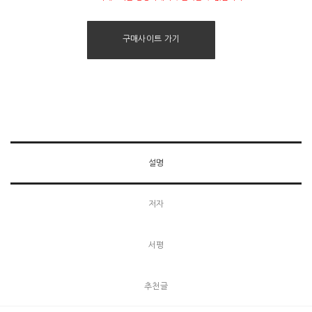
번역대학원 졸업)이 공동번역했다.
구매사이트 가기
설명
저자
서평
추천글