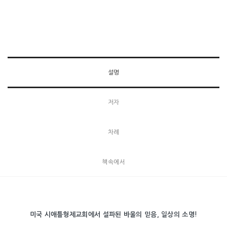
설명
저자
차례
책속에서
미국 시애틀형제교회에서 설파된 바울의 믿음, 일상의 소명!