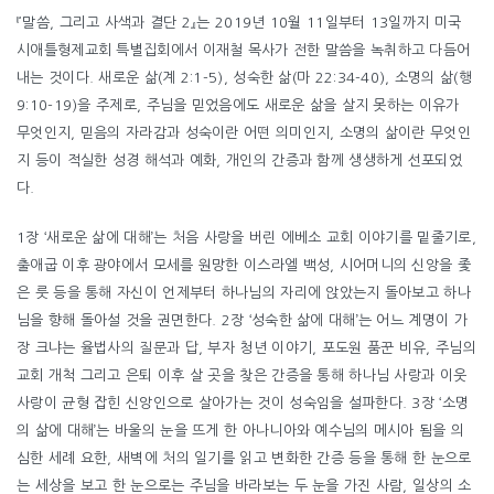
『말씀, 그리고 사색과 결단 2』는 2019년 10월 11일부터 13일까지 미국
시애틀형제교회 특별집회에서 이재철 목사가 전한 말씀을 녹취하고 다듬어
내는 것이다. 새로운 삶(계 2:1-5), 성숙한 삶(마 22:34-40), 소명의 삶(행
9:10-19)을 주제로, 주님을 믿었음에도 새로운 삶을 살지 못하는 이유가
무엇인지, 믿음의 자라감과 성숙이란 어떤 의미인지, 소명의 삶이란 무엇인
지 등이 적실한 성경 해석과 예화, 개인의 간증과 함께 생생하게 선포되었
다.
1장 ‘새로운 삶에 대해’는 처음 사랑을 버린 에베소 교회 이야기를 밑줄기로,
출애굽 이후 광야에서 모세를 원망한 이스라엘 백성, 시어머니의 신앙을 좇
은 룻 등을 통해 자신이 언제부터 하나님의 자리에 앉았는지 돌아보고 하나
님을 향해 돌아설 것을 권면한다. 2장 ‘성숙한 삶에 대해’는 어느 계명이 가
장 크냐는 율법사의 질문과 답, 부자 청년 이야기, 포도원 품꾼 비유, 주님의
교회 개척 그리고 은퇴 이후 살 곳을 찾은 간증을 통해 하나님 사랑과 이웃
사랑이 균형 잡힌 신앙인으로 살아가는 것이 성숙임을 설파한다. 3장 ‘소명
의 삶에 대해’는 바울의 눈을 뜨게 한 아나니아와 예수님의 메시아 됨을 의
심한 세례 요한, 새벽에 처의 일기를 읽고 변화한 간증 등을 통해 한 눈으로
는 세상을 보고 한 눈으로는 주님을 바라보는 두 눈을 가진 사람, 일상의 소