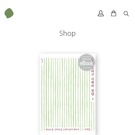
Shop
이재철
한국 교회의 대표적 설교자, 한국의 목회자들이 가장 좋아하는 기독교 국내
저자. 1949년 출생. 전 한국기독교선교100주년기념교회 담임목사로 지내
다 2018년 11월 18일 은퇴했다. 저서로《매듭짓기》, 인간의 일생, 비전의
사람, 내게 있는 것, 참으로 신실하게, 새신자반, 성숙자반, 청년아 울더라도
뿌려야 한다, 믿음의 글들, 나의 고백, 아이에게 배우는 아빠, 회복의 목회,
회복의 신앙, 사랑의 초대, 요한복음 설교집 요한과 더불어(전10권), 로마서
설교집 이재철 목사의 로마서(전3권), 사도행전 설교집 사도행전 속으로(전
15권)가 있다.