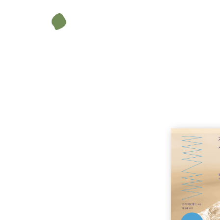
조지 맥도널드 (George MacDonald)
스코틀랜드의 시인, 작가. 1824년 12월 10일 스코틀랜드
착한 새어머니 아래서 비교적 행복한 어린 시절을 보냈다. 애버
칼리지에 입학하였고 1850년 목사가 되었다. 하지만 교리에 대한
설교, 아동잡지 편집 일과 문필 생활을 하며 가족을 부양했다. 18
데, 전 가족이 극단을 구성해 공연을 하기도 했다. 평소 그는
랑함과 유쾌함을 보이며 여러 사람들에게 환대를 베풀었다. 자녀
은 뒤에는 말문을 닫은 채 침묵 속에서 지냈다. 1905년 9월 
소설, 동화, 시집, 설교집, 문학비평서 등 맥도널드가 쓴 책은
만연했던 빅토리아 시대의 한복판에서, 풍부한 상상력을 통해 신
리는 그는 루이스 캐럴, J. R. R.톨킨, C. S.루이스, G.