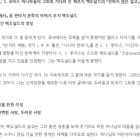
C. S. 루이스 마니아들이 그토록 기다려 온 책조지 맥도널드의 『전하지 않은 설교』
등에서』 등 판타지 문학의 아버지 조지 맥도널드
 여긴 맥도널드의 영성
작가로 더 잘 알려져 있다. 국내에서는 주목을 받지 못했지만 앨리스 이야기를 지
, 『반지의 제왕』 작가 J. R. R. 톨킨, 『나니아 연대기』를 쓴 C. S. 루이스, 『시
 영향을 미친 문학계의 거장이다. C. S. 루이스는 스스로 맥도널드를 “스승(mast
빚을 지고 있음을 인정했다. 그는 맥도널드를 이렇게 평했다.
 더 가까이 다가간 작가, 더 지속적으로 그 곁에 머문 작가를 알지 못한다. 그
온 것이다. 나는 신약성경을 제외한 다른 어떤 글에서도 두려움과 위로가 그토록
인을 위한 각성
완벽한 사랑, 두려운 사랑
까. 맥도널드의 설교는 그의 맑은 영혼을 보여 주기라도 하듯 하나님의 마음을 깊
 누구나 관심 가질 만한 영적인 세계를 다각도로 살핀다. 하나님의 어린아이다운 