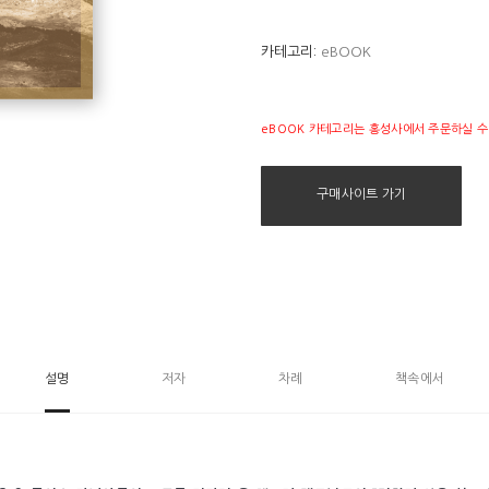
 넘치는 대사, 뛰어난 상상력과 가슴 뭉클한 감동을 더하며 자연스레 빛을 발
운 공주』, 『현명한 여인』, 『판타스테스』, 『릴리스』는 어린아이뿐 아니라 어른에
카테고리:
eBOOK
에 설교집인 『전하지 않은 설교』, 『우리 주님의 기적』 등이 있다.
eBOOK 카테고리는 홍성사에서 주문하실 수
다. 옮긴 책으로 《세계를 부둥켜안은 기도》(홍성사), 《두 지평》(IVP),
구매사이트 가기
설명
저자
차례
책속에서