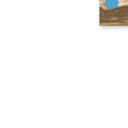
그의 작품 면면에 흐르는 사랑과 선은, 흥미로운 캐릭터와 재치
한다. 『공주와 고블린』, 『북풍의 등에서』, 『황금 열쇠』, 『가벼
게도 공감을 일으키며 전혀 새로운 차원의 세계로 이끈다. 이 외
박규태
번역에 전념하며 사는 생업 번역가다. 평전과 역사소설에 관심이 많
《바울과 팔레스타인 유대교》(알맹e)등 50여 책이 있다.