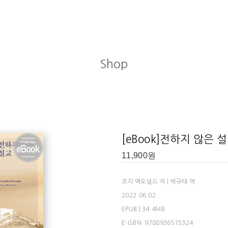
Shop
의 헌틀리에서 농부의 아들로 태어났다. 8세 때 어머니와 사별했으나 다정하고
딘의 킹스 칼리지를 졸업한 뒤 목사가 되기 위해 1848년 런던의 하이버리
 논쟁이 벌어져 1853년 사임했다. 그 후 영문학 강의, 개인 지도, 강연,
[eBook]전하지 않은 
51년 루이사 파월Louisa Powell과 결혼한 뒤 열한 명의 자녀를 낳았는
 어머니를 앗아간 결핵을 앓았고, 극심한 가난에 시달렸다. 그런 가운데서도 명
11,900
원
 가운데 네 명을 병으로 잃고 노년에 아내 역시 먼저 떠나보내는 슬픔을 겪
18일 세상을 떠났다.
조지 맥도널드 저 | 박규태 역
 50여 권에 달한다. 사실주의 소설이 유행하고 엄격한 문화적·사회적 차별이
2022.06.02.
선한 충격과 더불어 위로와 희망을 전했다. 오늘날 ‘판타지의 아버지’로 불
EPUB | 34.4MB
 K. 체스터튼에게 큰 영향을 미쳤다. 행복한 가정 생활과 깊은 신앙심에서 우러나와
E-ISBN 9788936515324